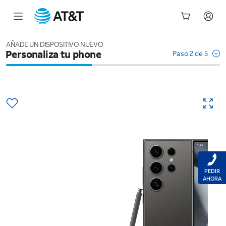
Inicio
del
AÑADE UN DISPOSITIVO NUEVO
Personaliza tu phone
contenido
Paso 2 de 5
principal
PEDIR
AHORA