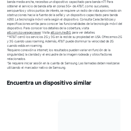
banda media ancha, necesitas un dispositivo capacitado para banda n77. Para
obtener el servicio de banda alta en zonas 5G+ de AT&T, como sucursales,
aeropuertos y otros puntos de interés, se requiere un radio de vista aproximado sin
obstrucciones hacia la fuente de la señal y un dispositivo capacitado para banda
n260. La tecnología móvil varía según el dispositivo. Consulta Características y
especificaciones arriba para conocer las funcionalidades de la tecnología móvil del
dispositivo. Para conocer los detalles de la cobertura, visita
att.com/coverageviewer
. Visita
att.com/red5G
para ver detalles.
**AT&T cerró los servicios 2G y 3G en la red de su propiedad en USA. Ofrecemos 2G
y 3G cuando usas roaming. Además, AT&T puede disminuir la velocidad de 2G
cuando estás en roaming.
Requiere conexión a internet; los resultados pueden variar en función de la
1
singularidad, la claridad y el encuadre de la imagen rodeada y otros factores
relacionados.
Se requiere iniciar sesión en la cuenta de Samsung. Las llamadas deben realizarse
2
utilizando el marcador nativo de Samsung.
Encuentra un dispositivo similar