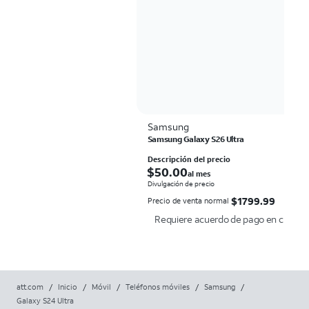
Samsung
Samsung Galaxy S26 Ultra
Descripción del precio
$50.00 al mes
$
50.00
al mes
Divulgación de precio
$1799.99
$
1799.99
Precio de venta normal
Requiere acuerdo de pago en cuotas de 
att.com
/
Inicio
/
Móvil
/
Teléfonos móviles
/
Samsung
/
Galaxy S24 Ultra