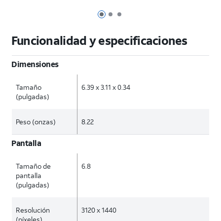
Página 1 de 3
Página 2 de 3
Página 3 de 3
Funcionalidad y especificaciones
Dimensiones
Tamaño
6.39 x 3.11 x 0.34
(pulgadas)
Peso (onzas)
8.22
Pantalla
Tamaño de
6.8
pantalla
(pulgadas)
Resolución
3120 x 1440
(píxeles)