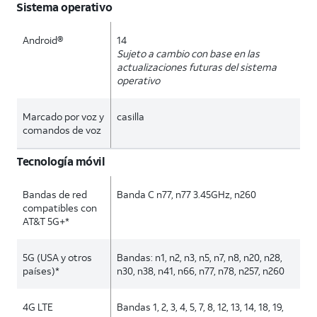
Sistema operativo
Android®
14
Sujeto a cambio con base en las
actualizaciones futuras del sistema
operativo
Marcado por voz y
casilla
comandos de voz
Tecnología móvil
Bandas de red
Banda C n77, n77 3.45GHz, n260
compatibles con
AT&T 5G+*
5G (USA y otros
Bandas: n1, n2, n3, n5, n7, n8, n20, n28,
países)*
n30, n38, n41, n66, n77, n78, n257, n260
4G LTE
Bandas 1, 2, 3, 4, 5, 7, 8, 12, 13, 14, 18, 19,