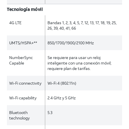
Tecnología móvil
4G LTE
Bandas 1, 2, 3, 4, 5, 7, 12, 13, 17, 18, 19, 25,
26, 39, 40, 41, 66
UMTS/HSPA+**
850/1700/1900/2100 MHz
NumberSync
Se requiere para usar un reloj
Capable
inteligente con una conexión móvil;
requiere plan de tarifas.
Wi-Fi connectivity
Wi-Fi 4 (802.11n)
Wi-Fi capability
2.4 GHz y 5 GHz
Bluetooth
5.3
technology