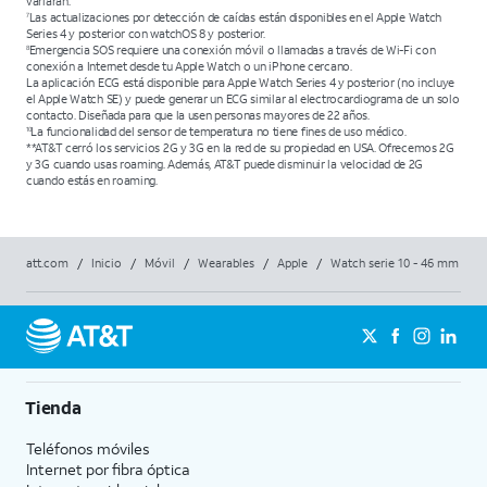
variarán.
Las actualizaciones por detección de caídas están disponibles en el Apple Watch
7
Series 4 y posterior con watchOS 8 y posterior.
Emergencia SOS requiere una conexión móvil o llamadas a través de Wi-Fi con
8
conexión a Internet desde tu Apple Watch o un iPhone cercano.
La aplicación ECG está disponible para Apple Watch Series 4 y posterior (no incluye
el Apple Watch SE) y puede generar un ECG similar al electrocardiograma de un solo
contacto. Diseñada para que la usen personas mayores de 22 años.
La funcionalidad del sensor de temperatura no tiene fines de uso médico.
10
**AT&T cerró los servicios 2G y 3G en la red de su propiedad en USA. Ofrecemos 2G
y 3G cuando usas roaming. Además, AT&T puede disminuir la velocidad de 2G
cuando estás en roaming.
att.com
/
Inicio
/
Móvil
/
Wearables
/
Apple
/
Watch serie 10 - 46 mm
Tienda
Teléfonos móviles
Internet por fibra óptica