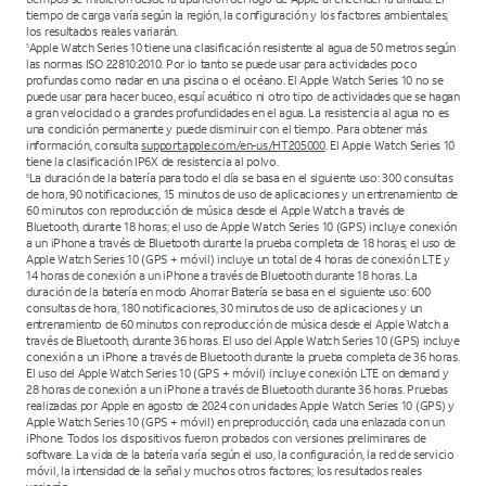
tiempo de carga varía según la región, la configuración y los factores ambientales;
los resultados reales variarán.
Apple Watch Series 10 tiene una clasificación resistente al agua de 50 metros según
5
las normas ISO 22810:2010. Por lo tanto se puede usar para actividades poco
profundas como nadar en una piscina o el océano. El Apple Watch Series 10 no se
puede usar para hacer buceo, esquí acuático ni otro tipo de actividades que se hagan
a gran velocidad o a grandes profundidades en el agua. La resistencia al agua no es
una condición permanente y puede disminuir con el tiempo. Para obtener más
información, consulta
support.apple.com/en-us/HT205000
. El Apple Watch Series 10
tiene la clasificación IP6X de resistencia al polvo.
La duración de la batería para todo el día se basa en el siguiente uso: 300 consultas
6
de hora, 90 notificaciones, 15 minutos de uso de aplicaciones y un entrenamiento de
60 minutos con reproducción de música desde el Apple Watch a través de
Bluetooth, durante 18 horas; el uso de Apple Watch Series 10 (GPS) incluye conexión
a un iPhone a través de Bluetooth durante la prueba completa de 18 horas; el uso de
Apple Watch Series 10 (GPS + móvil) incluye un total de 4 horas de conexión LTE y
14 horas de conexión a un iPhone a través de Bluetooth durante 18 horas. La
duración de la batería en modo Ahorrar Batería se basa en el siguiente uso: 600
consultas de hora, 180 notificaciones, 30 minutos de uso de aplicaciones y un
entrenamiento de 60 minutos con reproducción de música desde el Apple Watch a
través de Bluetooth, durante 36 horas. El uso del Apple Watch Series 10 (GPS) incluye
conexión a un iPhone a través de Bluetooth durante la prueba completa de 36 horas.
El uso del Apple Watch Series 10 (GPS + móvil) incluye conexión LTE on demand y
28 horas de conexión a un iPhone a través de Bluetooth durante 36 horas. Pruebas
realizadas por Apple en agosto de 2024 con unidades Apple Watch Series 10 (GPS) y
Apple Watch Series 10 (GPS + móvil) en preproducción, cada una enlazada con un
iPhone. Todos los dispositivos fueron probados con versiones preliminares de
software. La vida de la batería varía según el uso, la configuración, la red de servicio
móvil, la intensidad de la señal y muchos otros factores; los resultados reales