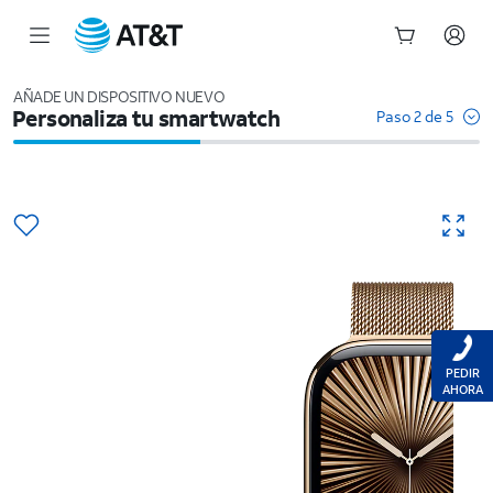
Inicio
del
AÑADE UN DISPOSITIVO NUEVO
Personaliza tu smartwatch
contenido
Paso 2 de 5
principal
PEDIR
AHORA