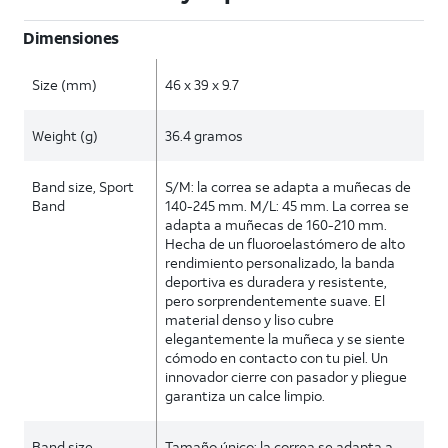
Dimensiones
Size (mm)
46 x 39 x 9.7
Weight (g)
36.4 gramos
Band size, Sport
S/M: la correa se adapta a muñecas de
Band
140-245 mm. M/L: 45 mm. La correa se
adapta a muñecas de 160-210 mm.
Hecha de un fluoroelastómero de alto
rendimiento personalizado, la banda
deportiva es duradera y resistente,
pero sorprendentemente suave. El
material denso y liso cubre
elegantemente la muñeca y se siente
cómodo en contacto con tu piel. Un
innovador cierre con pasador y pliegue
garantiza un calce limpio.
Band size,
Tamaño único: la correa se adapta a