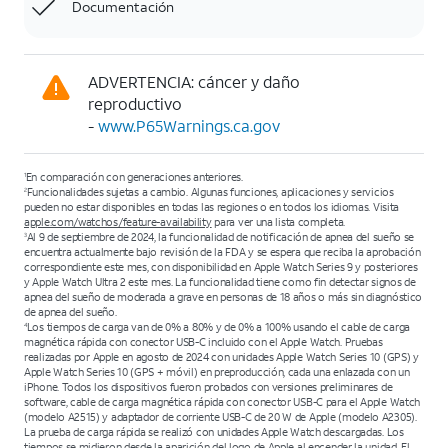
Documentación
ADVERTENCIA: cáncer y daño
reproductivo
-
www.P65Warnings.ca.gov
En comparación con generaciones anteriores.
1
Funcionalidades sujetas a cambio. Algunas funciones, aplicaciones y servicios
2
pueden no estar disponibles en todas las regiones o en todos los idiomas. Visita
apple.com/watchos/feature-availability
para ver una lista completa.
Al 9 de septiembre de 2024, la funcionalidad de notificación de apnea del sueño se
3
encuentra actualmente bajo revisión de la FDA y se espera que reciba la aprobación
correspondiente este mes, con disponibilidad en Apple Watch Series 9 y posteriores
y Apple Watch Ultra 2 este mes. La funcionalidad tiene como fin detectar signos de
apnea del sueño de moderada a grave en personas de 18 años o más sin diagnóstico
de apnea del sueño.
Los tiempos de carga van de 0% a 80% y de 0% a 100% usando el cable de carga
4
magnética rápida con conector USB-C incluido con el Apple Watch. Pruebas
realizadas por Apple en agosto de 2024 con unidades Apple Watch Series 10 (GPS) y
Apple Watch Series 10 (GPS + móvil) en preproducción, cada una enlazada con un
iPhone. Todos los dispositivos fueron probados con versiones preliminares de
software, cable de carga magnética rápida con conector USB-C para el Apple Watch
(modelo A2515) y adaptador de corriente USB-C de 20 W de Apple (modelo A2305).
La prueba de carga rápida se realizó con unidades Apple Watch descargadas. Los
tiempos se midieron desde la aparición del logo de Apple al encender la unidad. El