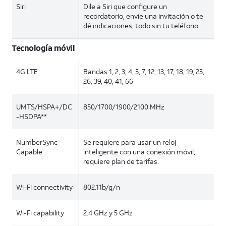
Siri
Dile a Siri que configure un
recordatorio, envíe una invitación o te
dé indicaciones, todo sin tu teléfono.
Tecnología móvil
4G LTE
Bandas 1, 2, 3, 4, 5, 7, 12, 13, 17, 18, 19, 25,
26, 39, 40, 41, 66
UMTS/HSPA+/DC
850/1700/1900/2100 MHz
-HSDPA**
NumberSync
Se requiere para usar un reloj
Capable
inteligente con una conexión móvil;
requiere plan de tarifas.
Wi-Fi connectivity
802.11b/g/n
Wi-Fi capability
2.4 GHz y 5 GHz