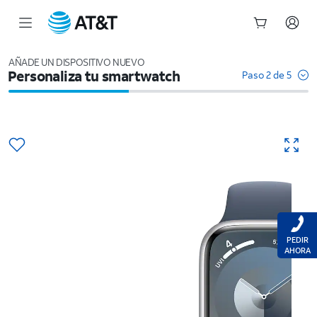
Inicio
del
AÑADE UN DISPOSITIVO NUEVO
Personaliza tu smartwatch
contenido
Paso 2 de 5
principal
PEDIR
AHORA