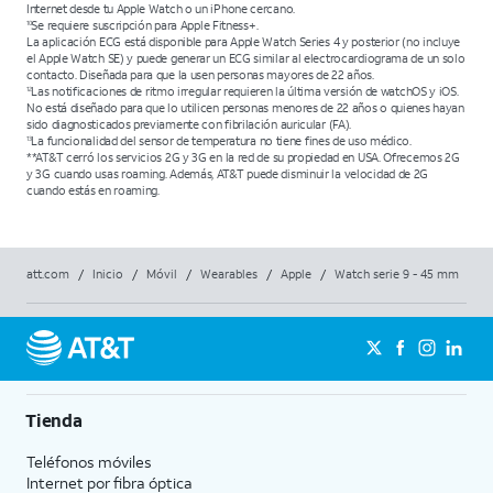
Internet desde tu Apple Watch o un iPhone cercano.
Se requiere suscripción para Apple Fitness+.
10
La aplicación ECG está disponible para Apple Watch Series 4 y posterior (no incluye
el Apple Watch SE) y puede generar un ECG similar al electrocardiograma de un solo
contacto. Diseñada para que la usen personas mayores de 22 años.
Las notificaciones de ritmo irregular requieren la última versión de watchOS y iOS.
12
No está diseñado para que lo utilicen personas menores de 22 años o quienes hayan
sido diagnosticados previamente con fibrilación auricular (FA).
La funcionalidad del sensor de temperatura no tiene fines de uso médico.
13
**AT&T cerró los servicios 2G y 3G en la red de su propiedad en USA. Ofrecemos 2G
y 3G cuando usas roaming. Además, AT&T puede disminuir la velocidad de 2G
cuando estás en roaming.
att.com
/
Inicio
/
Móvil
/
Wearables
/
Apple
/
Watch serie 9 - 45 mm
Tienda
Teléfonos móviles
Internet por fibra óptica