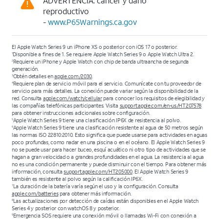
ADVERTENCIA: cáncer y daño
reproductivo
-
www.P65Warnings.ca.gov
El Apple Watch Series 9 un iPhone XS o posterior con iOS 17 o posterior.
Disponible a fines de 1. Se requiere Apple Watch Series 9 o Apple Watch Ultra 2.
1
Requiere un iPhone y Apple Watch con chip de banda ultraancha de segunda
2
generación.
Obtén detalles en
apple.com/2030
.
3
Requiere plan de servicio móvil para el servicio. Comunícate con tu proveedor de
4
servicio para más detalles. La conexión puede variar según la disponibilidad de la
red. Consulta
apple.com/watch/cellular
para conocer los requisitos de elegibilidad y
las compañías telefónicas participantes. Visita
support.apple.com/en-us/HT207578
para obtener instrucciones adicionales sobre configuración.
Apple Watch Series 9 tiene una clasificación IP6X de resistencia al polvo.
5
Apple Watch Series 9 tiene una clasificación resistente al agua de 50 metros según
6
las normas ISO 22810:2010. Esto significa que puede usarse para actividades en aguas
poco profundas, como nadar en una piscina o en el océano. El Apple Watch Series 9
no se puede usar para hacer buceo, esquí acuático ni otro tipo de actividades que se
hagan a gran velocidad o a grandes profundidades en el agua. La resistencia al agua
no es una condición permanente y puede disminuir con el tiempo. Para obtener más
información, consulta
support.apple.com/HT205000
. El Apple Watch Series 9
también es resistente al polvo según la calificación IP6X.
La duración de la batería varía según el uso y la configuración. Consulta
7
apple.com/batteries
para obtener más información.
Las actualizaciones por detección de caídas están disponibles en el Apple Watch
8
Series 4 y posterior con watchOS 8 y posterior.
Emergencia SOS requiere una conexión móvil o llamadas Wi-Fi con conexión a
9