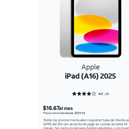
Apple
iPad (A16) 2025
Rated 4.1782 out of 5
4.1
2K
$16.67
al mes
Precio minorista desde: $599.99
Todos los precios mensuales requieren tasa de interés a
(APR) del 0% con acuerdo de pago en cuotas durante 36
meses. Sin cargo inicial para clientes elegibles y con bue