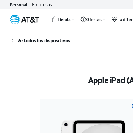
Empresas
Personal
Tienda
Ofertas
La dife
Inicio
del
Ve todos los dispositivos
contenido
principal
Apple iPad (