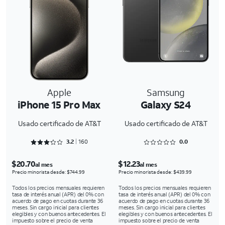
Apple
Samsung
iPhone 15 Pro Max
Galaxy S24
Usado certificado de AT&T
Usado certificado de AT&T
Rated 3.2875 out of 5
Rated 0 out of 5
3.2
160
0.0
$20.70
$12.23
al mes
al mes
Precio minorista desde: $744.99
Precio minorista desde: $439.99
Todos los precios mensuales requieren
Todos los precios mensuales requieren
tasa de interés anual (APR) del 0% con
tasa de interés anual (APR) del 0% con
acuerdo de pago en cuotas durante 36
acuerdo de pago en cuotas durante 36
meses. Sin cargo inicial para clientes
meses. Sin cargo inicial para clientes
elegibles y con buenos antecedentes. El
elegibles y con buenos antecedentes. El
impuesto sobre el precio de venta
impuesto sobre el precio de venta