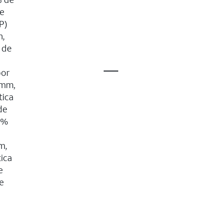
de
P)
m,
 de
por
 mm,
tica
de
0%
m,
tica
e
e