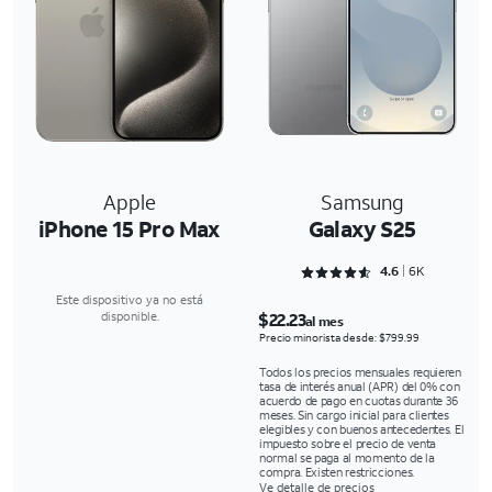
Apple
Samsung
iPhone 15 Pro Max
Galaxy S25
Rated 4.6352 out of 5
4.6
6K
Este dispositivo ya no está
$22.23
disponible.
al mes
Precio minorista desde: $799.99
Todos los precios mensuales requieren
tasa de interés anual (APR) del 0% con
acuerdo de pago en cuotas durante 36
meses. Sin cargo inicial para clientes
elegibles y con buenos antecedentes. El
impuesto sobre el precio de venta
normal se paga al momento de la
compra. Existen restricciones.
Ve detalle de precios