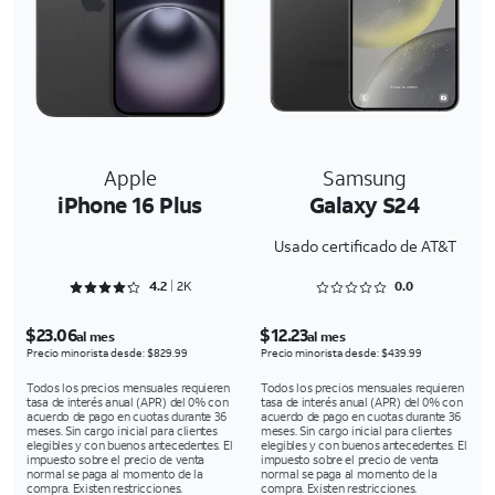
Apple
Samsung
iPhone 16 Plus
Galaxy S24
Usado certificado de AT&T
Rated 4.2733 out of 5
Rated 0 out of 5
4.2
2K
0.0
$23.06
$12.23
al mes
al mes
Precio minorista desde: $829.99
Precio minorista desde: $439.99
Todos los precios mensuales requieren
Todos los precios mensuales requieren
tasa de interés anual (APR) del 0% con
tasa de interés anual (APR) del 0% con
acuerdo de pago en cuotas durante 36
acuerdo de pago en cuotas durante 36
meses. Sin cargo inicial para clientes
meses. Sin cargo inicial para clientes
elegibles y con buenos antecedentes. El
elegibles y con buenos antecedentes. El
impuesto sobre el precio de venta
impuesto sobre el precio de venta
normal se paga al momento de la
normal se paga al momento de la
compra. Existen restricciones.
compra. Existen restricciones.