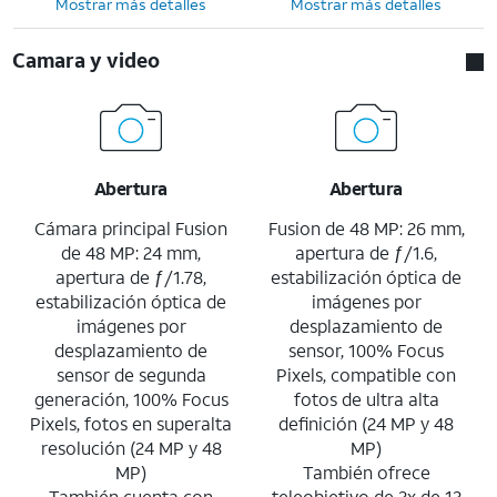
Mostrar más detalles
Mostrar más detalles
Camara y video
Abertura
Abertura
Cámara principal Fusion
Fusion de 48 MP: 26 mm,
de 48 MP: 24 mm,
apertura de ƒ/1.6,
apertura de ƒ/1.78,
estabilización óptica de
estabilización óptica de
imágenes por
imágenes por
desplazamiento de
desplazamiento de
sensor, 100% Focus
sensor de segunda
Pixels, compatible con
generación, 100% Focus
fotos de ultra alta
Pixels, fotos en superalta
definición (24 MP y 48
resolución (24 MP y 48
MP)
MP)
También ofrece
También cuenta con
teleobjetivo de 2x de 12