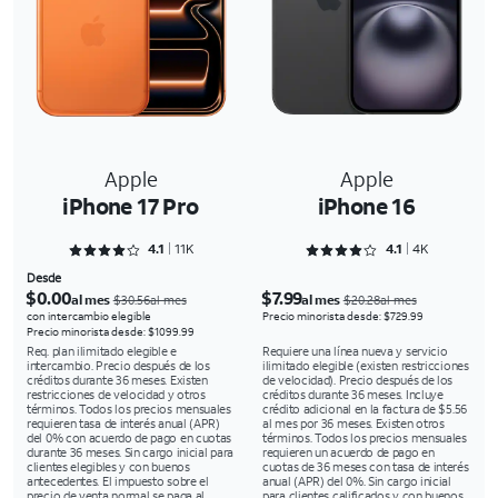
Apple
Apple
iPhone 17 Pro
iPhone 16
Rated 4.1511 out of 5
Rated 4.1645 out of 5
4.1
11K
4.1
4K
Desde
$0.00
$7.99
al mes
al mes
$30.56al mes
$20.28al mes
con intercambio elegible
Precio minorista desde: $729.99
Precio minorista desde: $1099.99
Req. plan ilimitado elegible e
Requiere una línea nueva y servicio
intercambio. Precio después de los
ilimitado elegible (existen restricciones
créditos durante 36 meses. Existen
de velocidad). Precio después de los
restricciones de velocidad y otros
créditos durante 36 meses. Incluye
términos. Todos los precios mensuales
crédito adicional en la factura de $5.56
requieren tasa de interés anual (APR)
al mes por 36 meses. Existen otros
del 0% con acuerdo de pago en cuotas
términos. Todos los precios mensuales
durante 36 meses. Sin cargo inicial para
requieren un acuerdo de pago en
clientes elegibles y con buenos
cuotas de 36 meses con tasa de interés
antecedentes. El impuesto sobre el
anual (APR) del 0%. Sin cargo inicial
precio de venta normal se paga al
para clientes calificados y con buenos