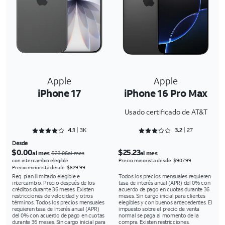
Apple
Apple
iPhone 17
iPhone 16 Pro Max
Usado certificado de AT&T
Rated 4.114 out of 5
Rated 3.2963 out of 5
4.1
3K
3.2
27
Desde
$0.00
$25.23
al mes
al mes
$23.06al mes
con intercambio elegible
Precio minorista desde: $907.99
Precio minorista desde: $829.99
Req. plan ilimitado elegible e
Todos los precios mensuales requieren
intercambio. Precio después de los
tasa de interés anual (APR) del 0% con
créditos durante 36 meses. Existen
acuerdo de pago en cuotas durante 36
restricciones de velocidad y otros
meses. Sin cargo inicial para clientes
términos. Todos los precios mensuales
elegibles y con buenos antecedentes. El
requieren tasa de interés anual (APR)
impuesto sobre el precio de venta
del 0% con acuerdo de pago en cuotas
normal se paga al momento de la
durante 36 meses. Sin cargo inicial para
compra. Existen restricciones.