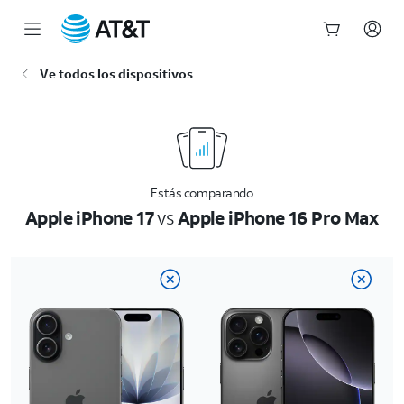
Inicio
Ve todos los dispositivos
del
contenido
principal
Estás comparando
Apple iPhone 17
vs
Apple iPhone 16 Pro Max