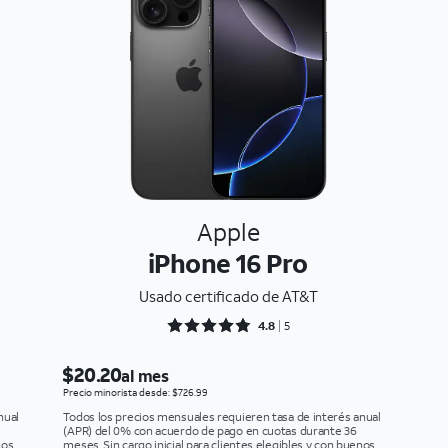
Apple
iPhone 16 Pro
Usado certificado de AT&T
Rated 4.8 out of 5
4.8
5
$20.20
al mes
Precio minorista desde: $726.99
nual
Todos los precios mensuales requieren tasa de interés anual
(APR) del 0% con acuerdo de pago en cuotas durante 36
nos
meses. Sin cargo inicial para clientes elegibles y con buenos