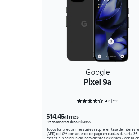
Google
Pixel 9a
Rated 4.25 out of 5
4.2
132
$14.45
al mes
Precio minorista desde: $519.99
Todos los precios mensuales requieren tasa de interés a
(APR) del 0% con acuerdo de pago en cuotas durante 36
meses. Sin cargo inicial para clientes elegibles y con bue