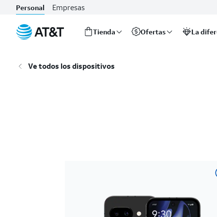
Empresas
Personal
Tienda
Ofertas
La dife
Inicio
del
Ve todos los dispositivos
contenido
principal