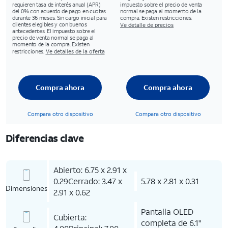
requieren tasa de interés anual (APR)
impuesto sobre el precio de venta
del 0% con acuerdo de pago en cuotas
normal se paga al momento de la
durante 36 meses. Sin cargo inicial para
compra. Existen restricciones.
clientes elegibles y con buenos
Ve detalle de precios
antecedentes. El impuesto sobre el
precio de venta normal se paga al
momento de la compra. Existen
restricciones.
Ve detalles de la oferta
Compra ahora
Compra ahora
Compara otro dispositivo
Compara otro dispositivo
Diferencias clave
Abierto: 6.75 x 2.91 x
0.29Cerrado: 3.47 x
5.78 x 2.81 x 0.31
Dimensiones
2.91 x 0.62
Pantalla OLED
Cubierta:
completa de 6.1"