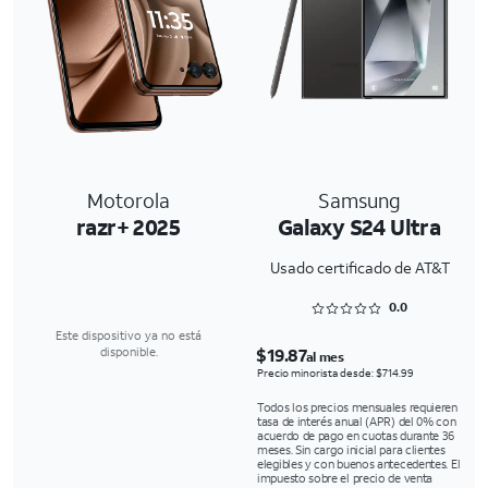
Motorola
Samsung
razr+ 2025
Galaxy S24 Ultra
Usado certificado de AT&T
Rated 0 out of 5
0.0
Este dispositivo ya no está
$19.87
disponible.
al mes
Precio minorista desde: $714.99
Todos los precios mensuales requieren
tasa de interés anual (APR) del 0% con
acuerdo de pago en cuotas durante 36
meses. Sin cargo inicial para clientes
elegibles y con buenos antecedentes. El
impuesto sobre el precio de venta