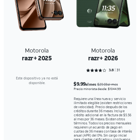
Motorola
Motorola
razr+ 2025
razr+ 2026
Rated 3.8065 out of 5
3.8
31
Este dispositivo ya no está
$9.99
disponible.
al mes
$29.03al mes
Precio minorista desde: $1044.99
Requiere una línea nueva y servicio
ilimitado elegible (existen restricciones
de velocidad). Precio después de los
créditos durante 36 meses. Incluye
crédito adicional en la factura de $5.56
al mes por 36 meses. Existen otros
términos. Todos los precios mensuales
requieren un acuerdo de pago en
cuotas de 36 meses con tasa de interés
anual (APR) del 0%. Sin cargo inicial
para clientes calificados y con buenos