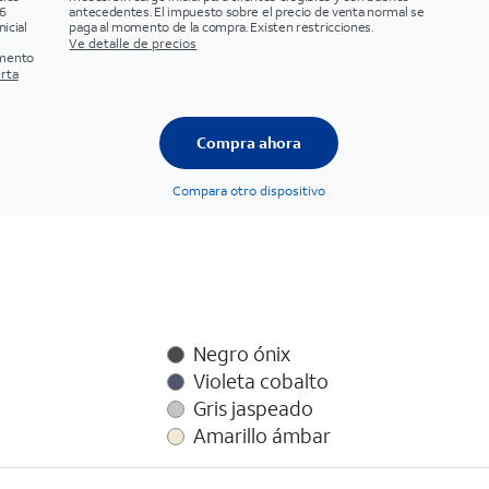
6
antecedentes. El impuesto sobre el precio de venta normal se
icial
paga al momento de la compra. Existen restricciones.
Ve detalle de precios
omento
erta
Compra ahora
Compara otro dispositivo
Negro ónix
Violeta cobalto
Gris jaspeado
Amarillo ámbar