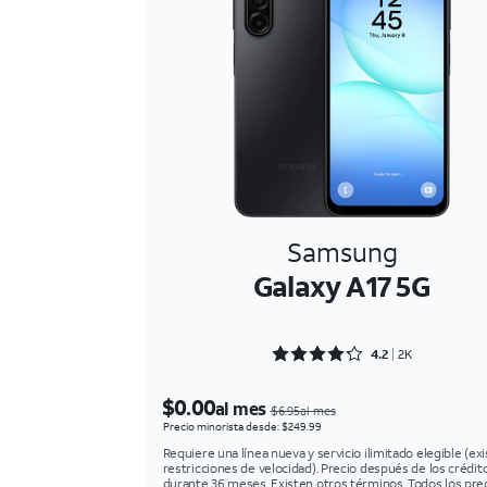
Samsung
Galaxy A17 5G
Rated 4.2147 out of 5
4.2
2K
$0.00
al mes
$6.95al mes
Precio minorista desde: $249.99
Requiere una línea nueva y servicio ilimitado elegible (ex
restricciones de velocidad). Precio después de los crédit
durante 36 meses. Existen otros términos. Todos los pre