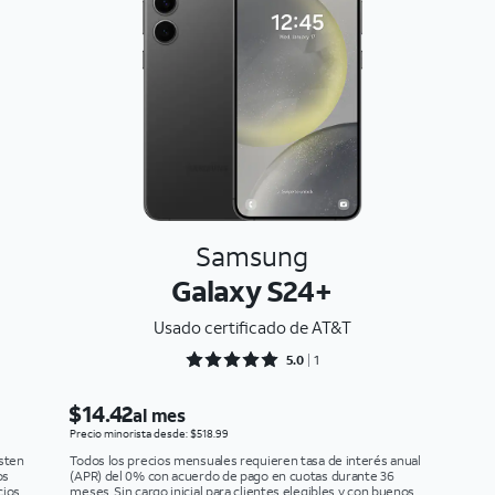
Samsung
Galaxy S24+
Usado certificado de AT&T
Rated 5 out of 5
5.0
1
$14.42
al mes
Precio minorista desde: $518.99
isten
Todos los precios mensuales requieren tasa de interés anual
os
(APR) del 0% con acuerdo de pago en cuotas durante 36
cios
meses. Sin cargo inicial para clientes elegibles y con buenos