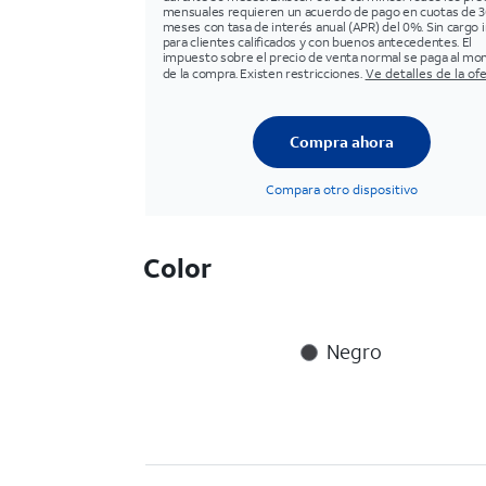
mensuales requieren un acuerdo de pago en cuotas de 3
meses con tasa de interés anual (APR) del 0%. Sin cargo in
para clientes calificados y con buenos antecedentes. El
impuesto sobre el precio de venta normal se paga al m
de la compra. Existen restricciones.
Ve detalles de la of
Compra ahora
Compara otro dispositivo
Color
Negro