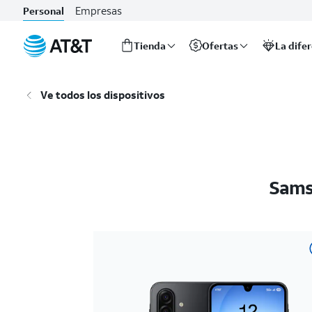
Empresas
Personal
Tienda
Ofertas
La dife
Inicio
del
Ve todos los dispositivos
contenido
principal
Sams