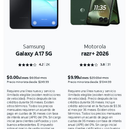
Samsung
Motorola
Galaxy A17 5G
razr+ 2026
Rated 4.2117 out of 5
Rated 3.8065 out of 5
4.2
2K
3.8
31
$0.00
$9.99
al mes
al mes
$6.95al mes
$29.03al mes
Precio minorista desde: $249.99
Precio minorista desde: $1044.99
Requiere una línea nueva y servicio
Requiere una línea nueva y servicio
ilimitado elegible (existen restricciones
ilimitado elegible (existen restricciones
de velocidad). Precio después de los
de velocidad). Precio después de los
créditos durante 36 meses. Existen
créditos durante 36 meses. Incluye
otros términos. Todos los precios
crédito adicional en la factura de $5.56
mensuales requieren un acuerdo de
al mes por 36 meses. Existen otros
pago en cuotas de 36 meses con tasa
términos. Todos los precios mensuales
de interés anual (APR) del 0%. Sin cargo
requieren un acuerdo de pago en
inicial para clientes calificados y con
cuotas de 36 meses con tasa de interés
buenos antecedentes. El impuesto
anual (APR) del 0%. Sin cargo inicial
sobre el precio de venta normal se
para clientes calificados y con buenos