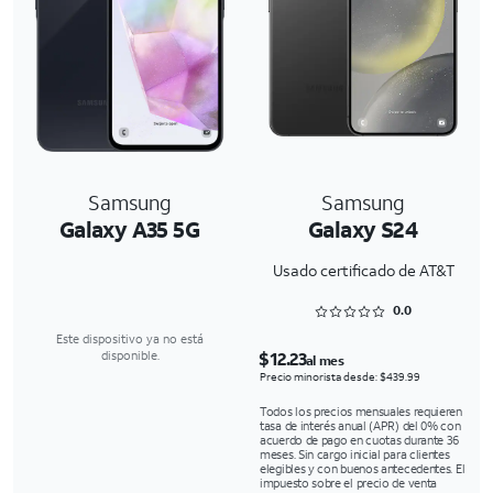
Samsung
Samsung
Galaxy A35 5G
Galaxy S24
Usado certificado de AT&T
Rated 0 out of 5
0.0
Este dispositivo ya no está
$12.23
disponible.
al mes
Precio minorista desde: $439.99
Todos los precios mensuales requieren
tasa de interés anual (APR) del 0% con
acuerdo de pago en cuotas durante 36
meses. Sin cargo inicial para clientes
elegibles y con buenos antecedentes. El
impuesto sobre el precio de venta