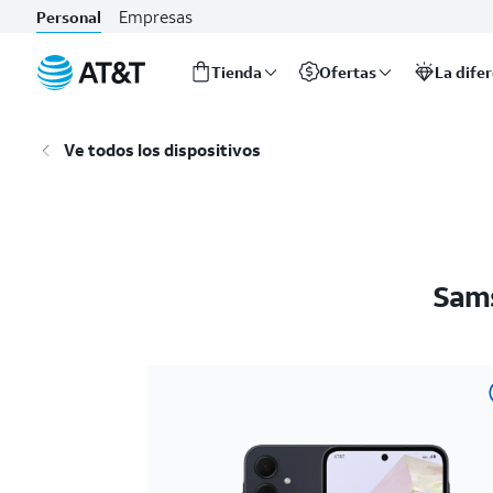
Empresas
Personal
Tienda
Ofertas
La dife
Inicio
del
Ve todos los dispositivos
contenido
principal
Sams