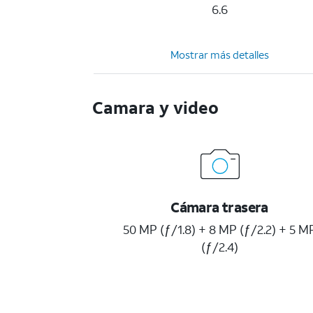
6.6
Mostrar más detalles
Camara y video
Cámara trasera
50 MP (ƒ/1.8) + 8 MP (ƒ/2.2) + 5 M
(ƒ/2.4)