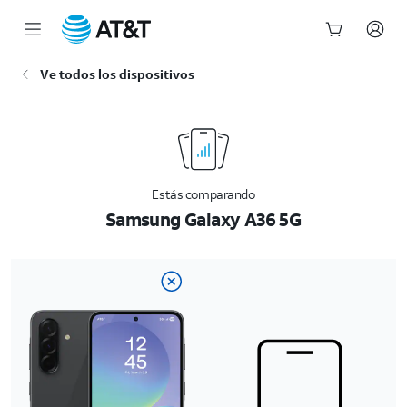
Inicio
Ve todos los dispositivos
del
contenido
principal
Estás comparando
Samsung Galaxy A36 5G