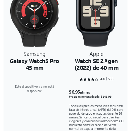
Samsung
Apple
Galaxy Watch5 Pro
Watch SE 2.ª gen
45 mm
(2022) de 40 mm
Rated 4.0827 out of 5
4.0
556
Este dispositivo ya no está
$6.95
disponible.
al mes
Precio minorista desde: $249.99
Todos los precios mensuales requieren
tasa de interés anual (APR) del 0% con
acuerdo de pago en cuotas durante 36
meses. Sin cargo inicial para clientes
elegibles y con buenos antecedentes. El
impuesto sobre el precio de venta
normal se paga al momento de la