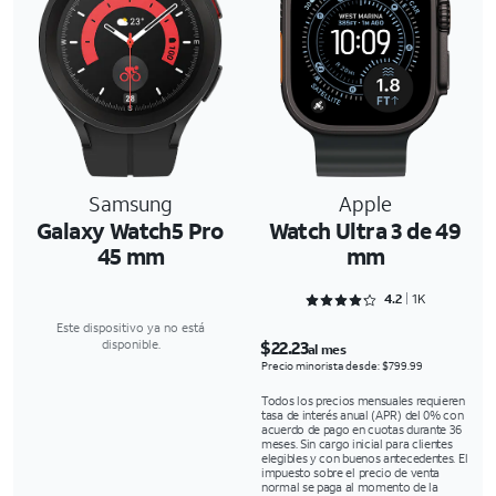
Samsung
Apple
Galaxy Watch5 Pro
Watch Ultra 3 de 49
45 mm
mm
Rated 4.2972 out of 5
4.2
1K
Este dispositivo ya no está
$22.23
disponible.
al mes
Precio minorista desde: $799.99
Todos los precios mensuales requieren
tasa de interés anual (APR) del 0% con
acuerdo de pago en cuotas durante 36
meses. Sin cargo inicial para clientes
elegibles y con buenos antecedentes. El
impuesto sobre el precio de venta
normal se paga al momento de la