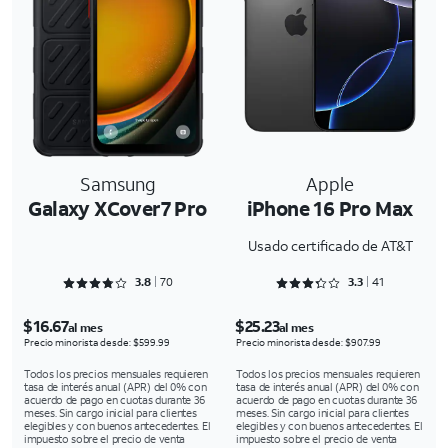
Samsung
Apple
Galaxy XCover7 Pro
iPhone 16 Pro Max
Usado certificado de AT&T
Rated 3.8429 out of 5
Rated 3.3171 out of 5
3.8
70
3.3
41
$16.67
$25.23
al mes
al mes
Precio minorista desde: $599.99
Precio minorista desde: $907.99
Todos los precios mensuales requieren
Todos los precios mensuales requieren
tasa de interés anual (APR) del 0% con
tasa de interés anual (APR) del 0% con
acuerdo de pago en cuotas durante 36
acuerdo de pago en cuotas durante 36
meses. Sin cargo inicial para clientes
meses. Sin cargo inicial para clientes
elegibles y con buenos antecedentes. El
elegibles y con buenos antecedentes. El
impuesto sobre el precio de venta
impuesto sobre el precio de venta