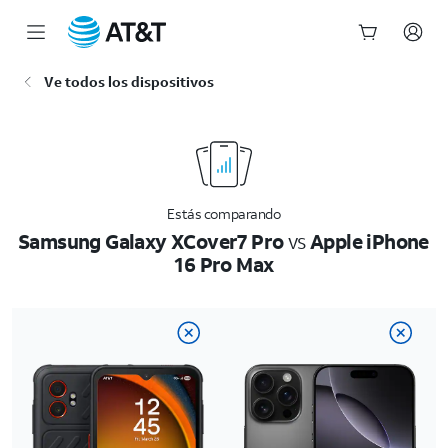
Inicio
Ve todos los dispositivos
del
contenido
principal
Estás comparando
Samsung Galaxy XCover7 Pro
vs
Apple iPhone
16 Pro Max