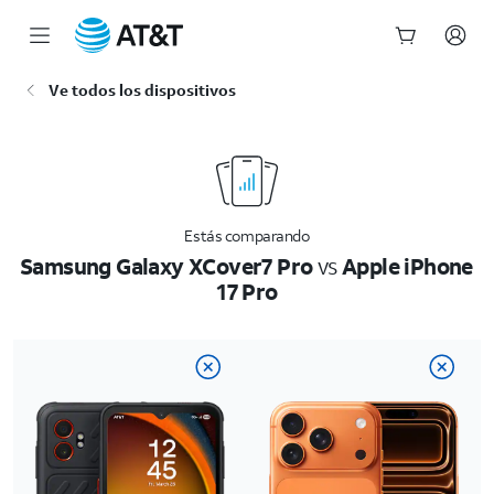
Inicio
Ve todos los dispositivos
del
contenido
principal
Estás comparando
Samsung Galaxy XCover7 Pro
vs
Apple iPhone
17 Pro