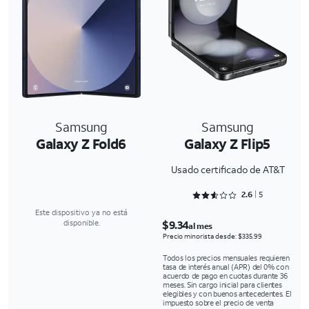
Samsung
Samsung
Galaxy Z Fold6
Galaxy Z Flip5
Usado certificado de AT&T
Rated 2.6 out of 5
2.6
5
Este dispositivo ya no está
$9.34
disponible.
al mes
Precio minorista desde: $335.99
Todos los precios mensuales requieren
tasa de interés anual (APR) del 0% con
acuerdo de pago en cuotas durante 36
meses. Sin cargo inicial para clientes
elegibles y con buenos antecedentes. El
impuesto sobre el precio de venta