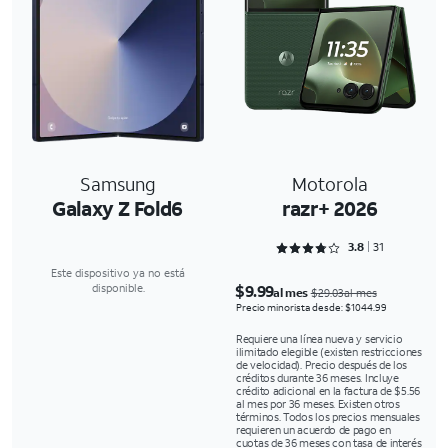
Samsung
Motorola
Galaxy Z Fold6
razr+ 2026
Rated 3.8065 out of 5
3.8
31
Este dispositivo ya no está
$9.99
disponible.
al mes
$29.03al mes
Precio minorista desde: $1044.99
Requiere una línea nueva y servicio
ilimitado elegible (existen restricciones
de velocidad). Precio después de los
créditos durante 36 meses. Incluye
crédito adicional en la factura de $5.56
al mes por 36 meses. Existen otros
términos. Todos los precios mensuales
requieren un acuerdo de pago en
cuotas de 36 meses con tasa de interés