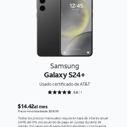
Samsung
Galaxy S24+
Usado certificado de AT&T
Rated 5 out of 5
5.0
1
$14.42
al mes
Precio minorista desde: $518.99
Todos los precios mensuales requieren tasa de interés anual
(APR) del 0% con acuerdo de pago en cuotas durante 36
meses. Sin cargo inicial para clientes elegibles y con buenos