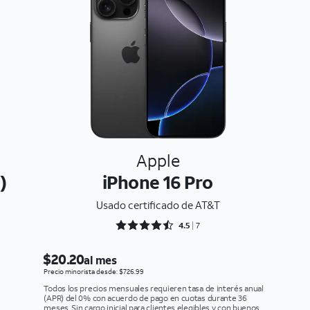
Apple
)
iPhone 16 Pro
Usado certificado de AT&T
Rated 4.5714 out of 5
4.5
7
$20.20
al mes
Precio minorista desde: $726.99
Todos los precios mensuales requieren tasa de interés anual
(APR) del 0% con acuerdo de pago en cuotas durante 36
meses. Sin cargo inicial para clientes elegibles y con buenos