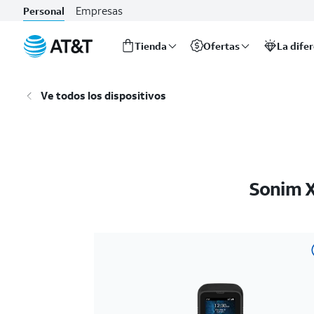
Empresas
Personal
Tienda
Ofertas
La dife
Inicio
del
Ve todos los dispositivos
contenido
principal
Sonim X