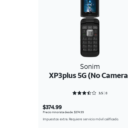
Sonim
XP3plus 5G (No Camera
Rated 3.5 out of 5
3.5
8
$374.99
Precio minorista desde: $374.99
Impuestos extra. Requiere servicio móvil calificado.