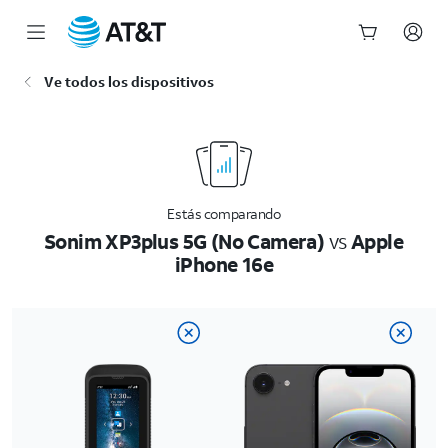
Inicio
Ve todos los dispositivos
del
contenido
principal
Estás comparando
Sonim XP3plus 5G (No Camera)
vs
Apple
iPhone 16e