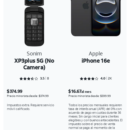
Sonim
Apple
XP3plus 5G (No
iPhone 16e
Camera)
Rated 3.5 out of 5
Rated 4.0757 out of 5
3.5
8
4.0
2K
$374.99
$16.67
al mes
Precio minorista desde: $374.99
Precio minorista desde: $599.99
Impuestos extra. Requiere servicio
Todos los precios mensuales requieren
móvil calificado.
tasa de interés anual (APR) del 0% con
acuerdo de pago en cuotas durante 36
meses. Sin cargo inicial para clientes
elegibles y con buenos antecedentes. El
impuesto sobre el precio de venta
normal se paga al momento de la