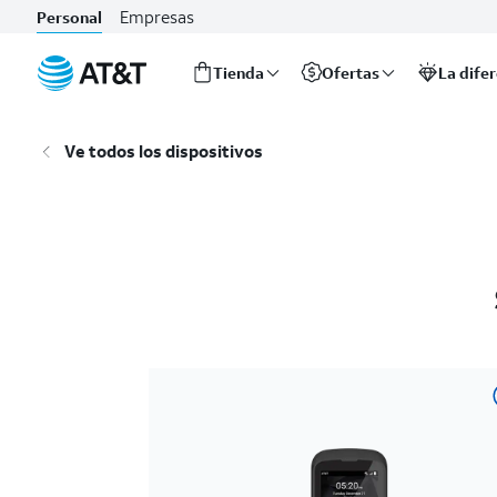
Empresas
Personal
Tienda
Ofertas
La dife
Inicio
del
Ve todos los dispositivos
contenido
principal