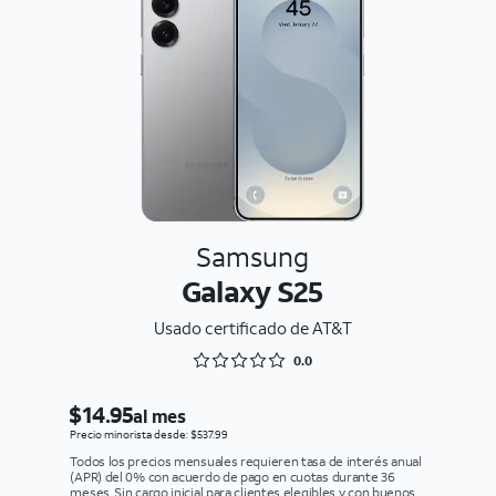
Samsung
Galaxy S25
Usado certificado de AT&T
Rated 0 out of 5
0.0
$14.95
al mes
Precio minorista desde: $537.99
Todos los precios mensuales requieren tasa de interés anual
(APR) del 0% con acuerdo de pago en cuotas durante 36
meses. Sin cargo inicial para clientes elegibles y con buenos