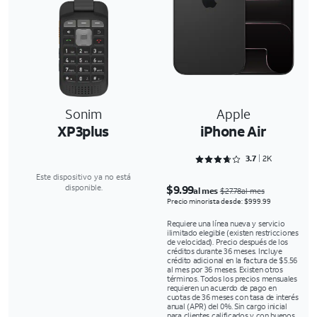
Sonim
Apple
XP3plus
iPhone Air
Rated 3.7577 out of 5
3.7
2K
Este dispositivo ya no está
$9.99
disponible.
al mes
$27.78al mes
Precio minorista desde: $999.99
Requiere una línea nueva y servicio
ilimitado elegible (existen restricciones
de velocidad). Precio después de los
créditos durante 36 meses. Incluye
crédito adicional en la factura de $5.56
al mes por 36 meses. Existen otros
términos. Todos los precios mensuales
requieren un acuerdo de pago en
cuotas de 36 meses con tasa de interés
anual (APR) del 0%. Sin cargo inicial
para clientes calificados y con buenos