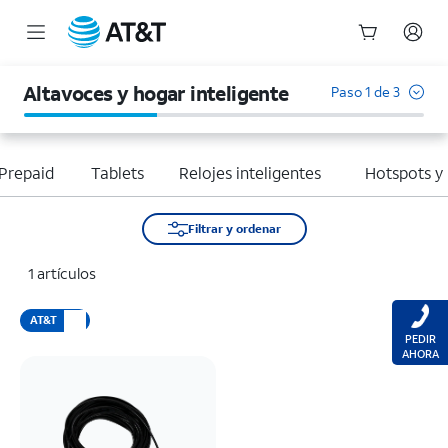
Inicio
del
Altavoces y hogar inteligente
Paso 1 de 3
contenido
principal
Prepaid
Tablets
Relojes inteligentes
Hotspots y
Filtrar y ordenar
1 artículos
AT&T
PEDIR
AHORA