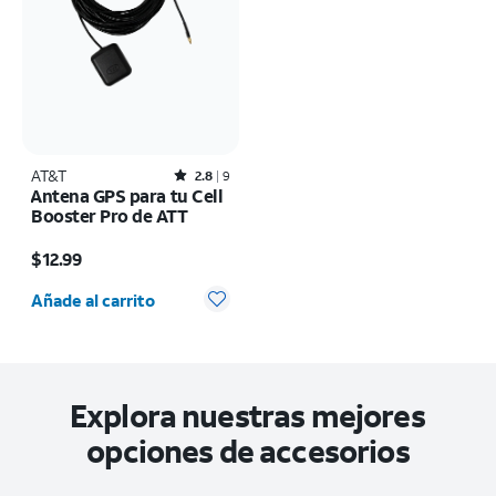
AT&T
Rated2.8out of 5 stars with9reviews
2.8
9
Antena GPS para tu Cell
Booster Pro de ATT
El precio es $12.99
$12.99
Cantidad seleccionada: 0
Añade al carrito
Explora nuestras mejores
opciones de accesorios