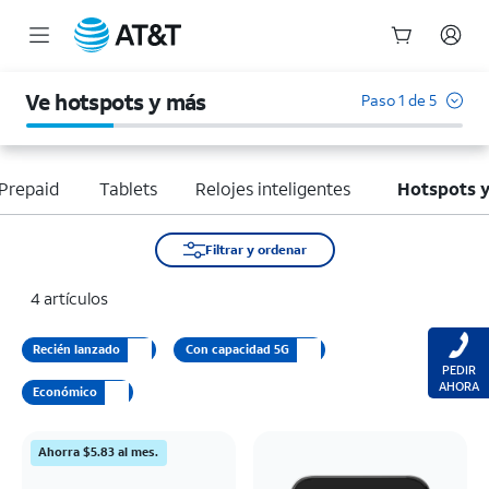
Inicio
del
Ve hotspots y más
Paso 1 de 5
contenido
principal
Prepaid
Tablets
Relojes inteligentes
Hotspots 
Filtrar y ordenar
4 artículos
Recién lanzado
Con capacidad 5G
PEDIR
AHORA
Económico
Ahorra $5.83 al mes.