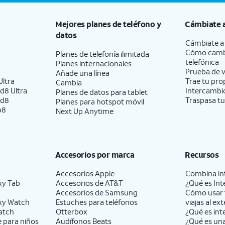
Mejores planes de teléfono y
Cámbiate 
datos
Cámbiate 
Cómo camb
Planes de telefonía ilimitada
telefónica
Planes internacionales
Prueba de v
Añade una línea
ltra
Trae tu pro
Cambia
d8 Ultra
Intercambio
Planes de datos para tablet
ld8
Traspasa tu
Planes para hotspot móvil
p8
Next Up Anytime
Accesorios por marca
Recursos
Accesorios Apple
Combina int
xy Tab
Accesorios de
AT&T
¿Qué es Int
Accesorios de Samsung
Cómo usar 
xy Watch
Estuches para teléfonos
viajas al ext
atch
Otterbox
¿Qué es int
e para niños
Audífonos Beats
¿Qué es un