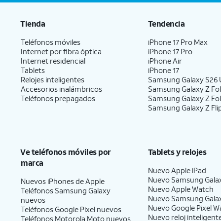
Tienda
Tendencia
Teléfonos móviles
iPhone 17 Pro Max
Internet por fibra óptica
iPhone 17 Pro
Internet residencial
iPhone Air
Tablets
iPhone 17
Relojes inteligentes
Samsung Galaxy S26 U
Accesorios inalámbricos
Samsung Galaxy Z Fol
Teléfonos prepagados
Samsung Galaxy Z Fo
Samsung Galaxy Z Fli
Ve teléfonos móviles por
Tablets y relojes
marca
Nuevo Apple iPad
Nuevo Samsung Gala
Nuevos iPhones de Apple
Nuevo Apple Watch
Teléfonos Samsung Galaxy
Nuevo Samsung Gala
nuevos
Nuevo Google Pixel W
Teléfonos Google Pixel nuevos
Nuevo reloj inteligent
Teléfonos Motorola Moto nuevos