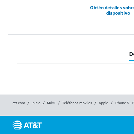
Obtén detalles sobr
dispositivo
D
att.com
/
Inicio
/
Móvil
/
Teléfonos móviles
/
Apple
/
iPhone 5 - 