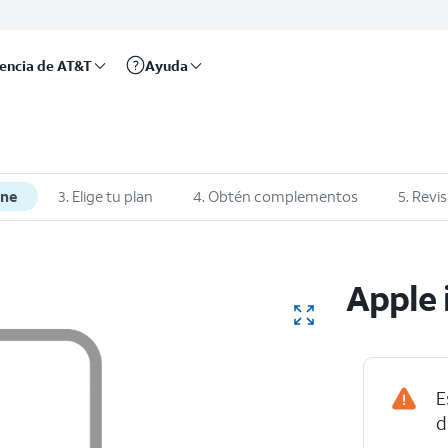
rencia de AT&T
Ayuda
one
3. Elige tu plan
4. Obtén complementos
5. Revis
Apple 
E
d