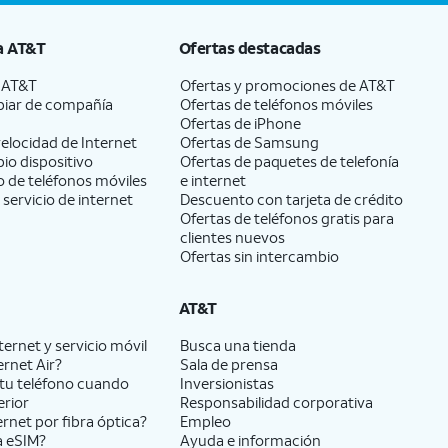
a
AT&T
Ofertas destacadas
a
AT&T
Ofertas y promociones de
AT&T
iar de compañía
Ofertas de teléfonos móviles
Ofertas de
iPhone
elocidad de Internet
Ofertas de Samsung
pio dispositivo
Ofertas de paquetes de telefonía
 de teléfonos móviles
e internet
 servicio de internet
Descuento con tarjeta de crédito
Ofertas de teléfonos gratis para
clientes nuevos
Ofertas sin intercambio
AT&T
ernet y servicio móvil
Busca una tienda
ernet Air?
Sala de prensa
tu teléfono cuando
Inversionistas
erior
Responsabilidad corporativa
ernet por fibra óptica?
Empleo
a eSIM?
Ayuda e información