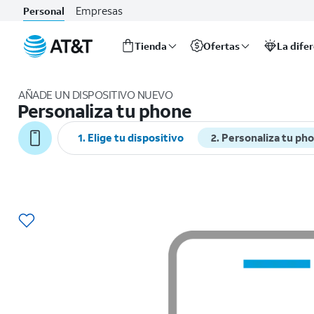
Empresas
Personal
Tienda
Ofertas
La dife
Inicio
del
AÑADE UN DISPOSITIVO NUEVO
contenido
Personaliza tu phone
principal
1. Elige tu dispositivo
2. Personaliza tu ph