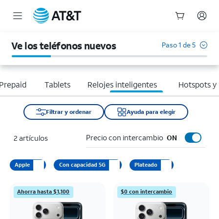
Inicio
del
Ve los teléfonos nuevos
Paso 1 de 5
contenido
principal
Prepaid
Tablets
Relojes inteligentes
Hotspots y
Filtrar y ordenar
Ayuda para elegir
Precio con intercambio
2 artículos
ON
Apple
Con capacidad 5G
Plateado
Ahorra hasta $1,100
$0 con intercambio