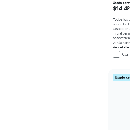
El prec
Usado certi
$14.42
Todos los 
acuerdo d
tasa de in
inicial par
antecedent
venta norm
compra. Ex
Ve detalle
Com
Usado ce