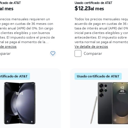
io es $14.42 per month
El precio es $12.23 per
ficado de AT&T
Usado certificado de AT&T
$12.23
al mes
al mes
precios mensuales requieren un
Todos los precios mensuales req
e pago en cuotas de 36 meses con
acuerdo de pago en cuotas de 36
terés anual (APR) del 0%. Sin cargo
tasa de interés anual (APR) del 0%
a clientes elegibles y con buenos
inicial para clientes elegibles y c
es. El impuesto sobre el precio de
antecedentes. El impuesto sobre 
al se paga al momento de la
venta normal se paga al momento
isten restricciones.
 de precios
compra. Existen restricciones.
Ve detalle de precios
parar
Comparar
rtificado de AT&T
Usado certificado de AT&T