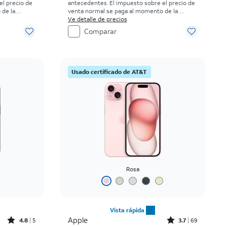
el precio de
antecedentes. El impuesto sobre el precio de
 de la
venta normal se paga al momento de la
compra. Existen restricciones.
Ve detalle de precios
Comparar
Usado certificado de AT&T
Rosa
Vista rápida
Rated4.8out of 5 stars with5reviews
Rated3.7out of 5 stars with69reviews
Apple
4.8
5
3.7
69