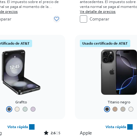
es. El impuesto sobre el precio de
antecedentes. El impuesto sobre 
al se paga al momento de la
venta normal se paga al momento
isten restricciones.
 de precios
compra. Existen restricciones.
Ve detalle de precios
parar
Comparar
rtificado de AT&T
Usado certificado de AT&T
Grafito
Titanio negro
Vista rápida
Vista rápida
Rated2.6out of 5 stars with5reviews
g
Apple
2.6
5