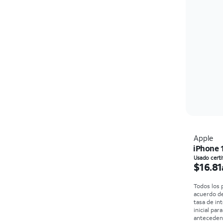
Apple
iPhone 
El prec
Usado certi
$16.81
Todos los 
acuerdo d
tasa de in
inicial par
antecedent