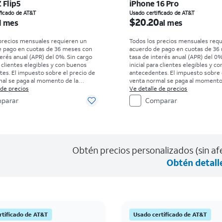
 Flip5
iPhone 16 Pro
io es $9.34 per month
El precio es $20.20 pe
ficado de AT&T
Usado certificado de AT&T
$20.20
l mes
al mes
precios mensuales requieren un
Todos los precios mensuales req
e pago en cuotas de 36 meses con
acuerdo de pago en cuotas de 36
terés anual (APR) del 0%. Sin cargo
tasa de interés anual (APR) del 0%
a clientes elegibles y con buenos
inicial para clientes elegibles y c
es. El impuesto sobre el precio de
antecedentes. El impuesto sobre 
al se paga al momento de la
venta normal se paga al momento
isten restricciones.
 de precios
compra. Existen restricciones.
Ve detalle de precios
parar
Comparar
Obtén precios personalizados (sin afe
Obtén detall
rtificado de AT&T
Usado certificado de AT&T