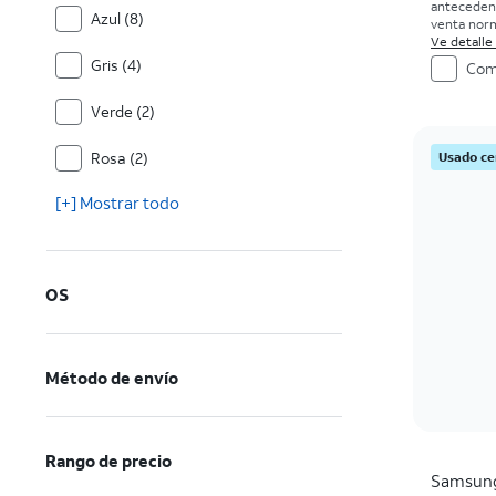
antecedent
Azul (8)
venta norm
compra. Ex
Ve detalle
Gris (4)
Com
Verde (2)
Rosa (2)
Usado ce
[+] Mostrar todo
OS
Método de envío
Rango de precio
Samsun