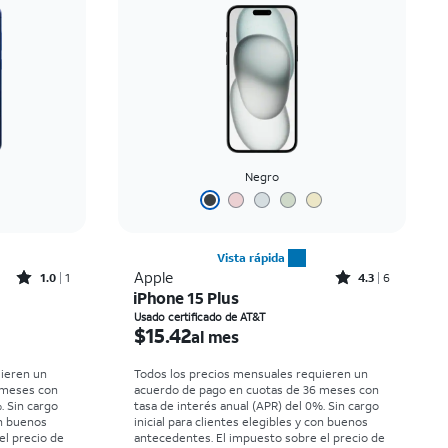
Negro
Vista rápida
Rated1out of 5 stars with1reviews
Rated4.3out of 5 stars with6reviews
Apple
1.0
1
4.3
6
iPhone 15 Plus
 month
El precio es $15.42 per month
Usado certificado de AT&T
$15.42
al mes
uieren un
Todos los precios mensuales requieren un
 meses con
acuerdo de pago en cuotas de 36 meses con
. Sin cargo
tasa de interés anual (APR) del 0%. Sin cargo
on buenos
inicial para clientes elegibles y con buenos
el precio de
antecedentes. El impuesto sobre el precio de