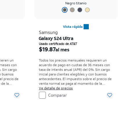
Negro titanio
Vista rápida
Samsung
Galaxy S24 Ultra
 month
El precio es $19.87 per month
Usado certificado de AT&T
$19.87
al mes
uieren un
Todos los precios mensuales requieren un
 meses con
acuerdo de pago en cuotas de 36 meses con
. Sin cargo
tasa de interés anual (APR) del 0%. Sin cargo
on buenos
inicial para clientes elegibles y con buenos
el precio de
antecedentes. El impuesto sobre el precio de
 de la
venta normal se paga al momento de la
compra. Existen restricciones.
Ve detalle de precios
Comparar