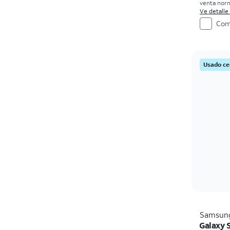
venta norm
compra. Ex
Ve detalle
Com
Usado ce
Samsun
Galaxy 