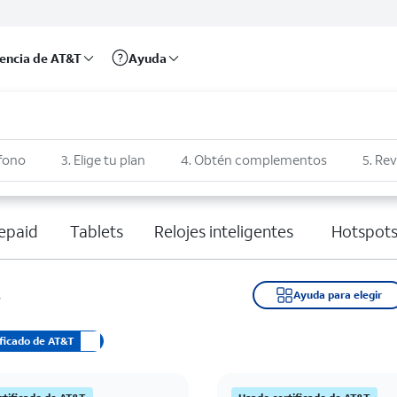
rencia de AT&T
Ayuda
éfono
3. Elige tu plan
4. Obtén complementos
5. Rev
epaid
Tablets
Relojes inteligentes
Hotspots
s
Ayuda para elegir
ificado de AT&T