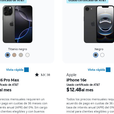
rtificado de AT&T
Usado certificado de AT&T
Titanio negro
Negro
Vista rápida
Vista rápida
Rated3.3out of 5 stars with38reviews
Apple
3.3
38
16 Pro Max
iPhone 16e
io es $25.23 per month
El precio es $12.48 per
ficado de AT&T
Usado certificado de AT&T
$12.48
al mes
al mes
precios mensuales requieren un
Todos los precios mensuales req
e pago en cuotas de 36 meses con
acuerdo de pago en cuotas de 36
terés anual (APR) del 0%. Sin cargo
tasa de interés anual (APR) del 0%
a clientes elegibles y con buenos
inicial para clientes elegibles y c