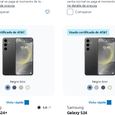
al se paga al momento de la
venta normal se paga al momento
isten restricciones.
 de precios
compra. Existen restricciones.
Ve detalle de precios
parar
Comparar
rtificado de AT&T
Usado certificado de AT&T
Negro ónix
Negro ónix
Vista rápida
Vista rápida
Rated5out of 5 stars with1reviews
g
Samsung
5.0
1
S24+
Galaxy S24