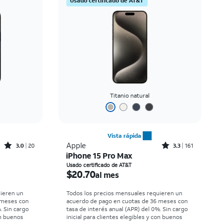
Usado certificado de AT&T
Precio: mayor a menor
Más reciente
Clasificación: alta a baja
Titanio natural
Vista rápida
Rated3out of 5 stars with20reviews
Rated3.3out of 5 stars with161reviews
Apple
3.0
20
3.3
161
iPhone 15 Pro Max
 month
El precio es $20.70 per month
Usado certificado de AT&T
$20.70
al mes
uieren un
Todos los precios mensuales requieren un
 meses con
acuerdo de pago en cuotas de 36 meses con
. Sin cargo
tasa de interés anual (APR) del 0%. Sin cargo
on buenos
inicial para clientes elegibles y con buenos