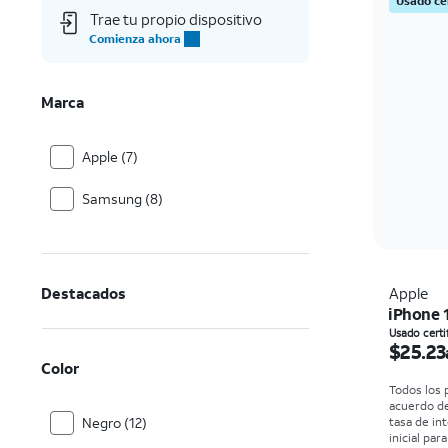
Usado ce
Trae tu propio dispositivo
Comienza ahora
Marca
Apple (7)
Samsung (8)
Destacados
Apple
iPhone 
El prec
Usado certi
$25.23
Color
Todos los 
acuerdo d
Negro (12)
tasa de in
inicial par