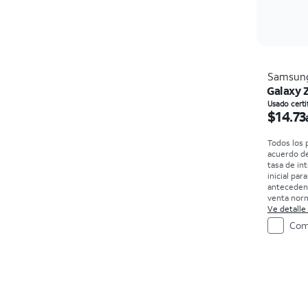
Samsun
Galaxy 
El prec
Usado certi
$14.73
Todos los 
acuerdo d
tasa de in
inicial par
antecedent
venta norm
compra. Ex
Ve detalle
Com