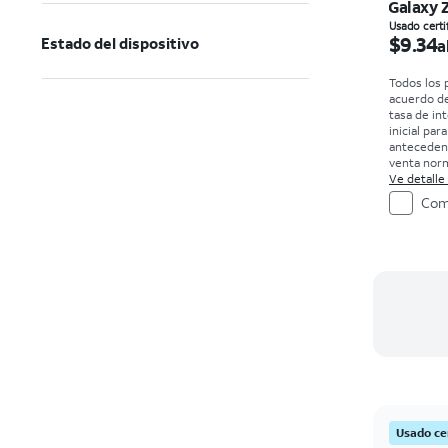
Galaxy Z
El prec
Usado certi
$9.34
Estado del dispositivo
a
Todos los 
acuerdo d
tasa de in
inicial par
antecedent
venta norm
compra. Ex
Ve detalle
Com
Usado ce