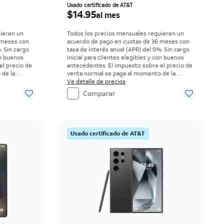
 month
El precio es $14.95 per month
Usado certificado de AT&T
$14.95
al mes
uieren un
Todos los precios mensuales requieren un
 meses con
acuerdo de pago en cuotas de 36 meses con
. Sin cargo
tasa de interés anual (APR) del 0%. Sin cargo
on buenos
inicial para clientes elegibles y con buenos
el precio de
antecedentes. El impuesto sobre el precio de
 de la
venta normal se paga al momento de la
compra. Existen restricciones.
Ve detalle de precios
Comparar
Usado certificado de AT&T