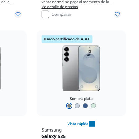
 de la
venta normal se paga al momento de la
compra. Existen restricciones.
Ve detalle de precios
Comparar
Usado certificado de AT&T
Sombra plata
Vista rápida
Samsung
Galaxy S25