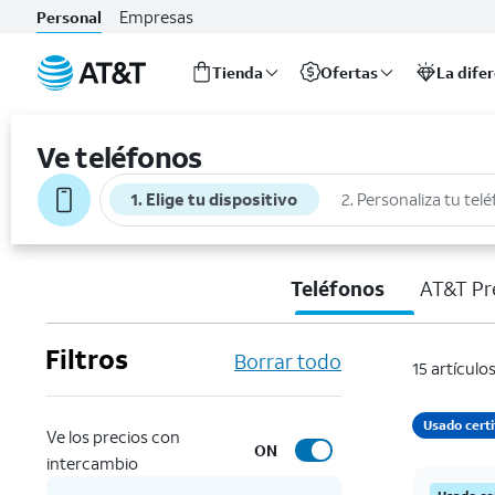
Empresas
Personal
Tienda
Ofertas
La dife
Inicio
del
Ve teléfonos
contenido
principal
1. Elige tu dispositivo
2. Personaliza tu tel
Teléfonos
AT&T Pr
Filtros
Borrar todo
15 artículo
Usado cert
Ve los precios con
ON
intercambio