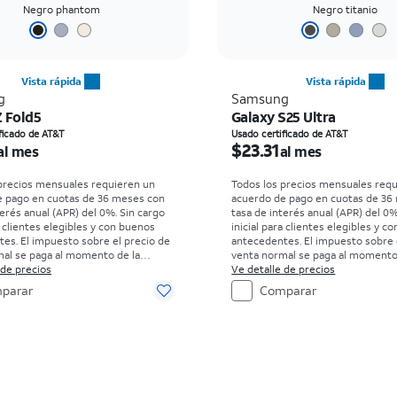
Negro phantom
Negro titanio
Vista rápida
Vista rápida
g
Samsung
Z Fold5
Galaxy S25 Ultra
io es $14.73 per month
El precio es $23.31 per
ficado de AT&T
Usado certificado de AT&T
$23.31
al mes
al mes
precios mensuales requieren un
Todos los precios mensuales req
e pago en cuotas de 36 meses con
acuerdo de pago en cuotas de 36
terés anual (APR) del 0%. Sin cargo
tasa de interés anual (APR) del 0%
a clientes elegibles y con buenos
inicial para clientes elegibles y c
es. El impuesto sobre el precio de
antecedentes. El impuesto sobre 
al se paga al momento de la
venta normal se paga al momento
isten restricciones.
 de precios
compra. Existen restricciones.
Ve detalle de precios
parar
Comparar