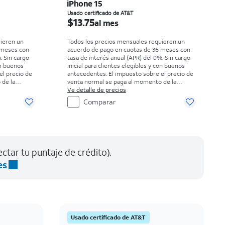
iPhone 15
r month
El precio es $13.75 per month
Usado certificado de AT&T
$13.75
al mes
uieren un
Todos los precios mensuales requieren un
 meses con
acuerdo de pago en cuotas de 36 meses con
. Sin cargo
tasa de interés anual (APR) del 0%. Sin cargo
on buenos
inicial para clientes elegibles y con buenos
el precio de
antecedentes. El impuesto sobre el precio de
 de la
venta normal se paga al momento de la
compra. Existen restricciones.
Ve detalle de precios
Comparar
ctar tu puntaje de crédito).
es
Usado certificado de AT&T