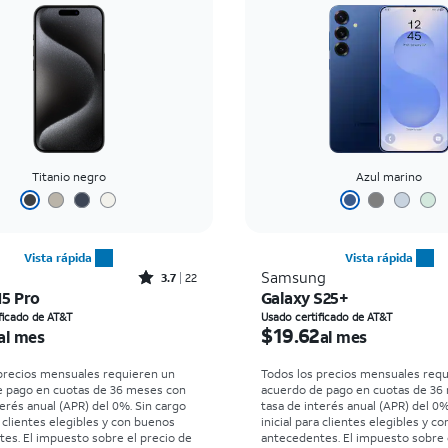
Titanio negro
Azul marino
Vista rápida
Vista rápida
Rated3.7out of 5 stars with22reviews
Samsung
3.7
22
15 Pro
Galaxy S25+
io es $16.81 per month
El precio es $19.62 per
ficado de AT&T
Usado certificado de AT&T
$19.62
al mes
al mes
precios mensuales requieren un
Todos los precios mensuales req
e pago en cuotas de 36 meses con
acuerdo de pago en cuotas de 36
terés anual (APR) del 0%. Sin cargo
tasa de interés anual (APR) del 0%
a clientes elegibles y con buenos
inicial para clientes elegibles y c
es. El impuesto sobre el precio de
antecedentes. El impuesto sobre 