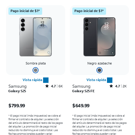
Pago inicial de $1*
Pago inicial de $1*
Sombra plata
Negro azabache
Vista rápida
Vista rápida
Samsung
Rated4.7out of 5 stars with6464reviews
Samsung
Rated4.7out of 5 stars with2529reviews
4.7
6K
4.7
2K
Galaxy S25
Galaxy S25 FE
El precio es $799.99
El precio es $649.99
$799.99
$649.99
* El pago inicial (más impuestos) se cobra al
* El pago inicial (más impuestos) se cobra al
firmar el contrato de alquiler. La selección
firmar el contrato de alquiler. La selección
del artículo determinará el resto de los pagos
del artículo determinará el resto de los pagos
del alquiler. La promoción de pago inicial
del alquiler. La promoción de pago inicial
reducido no disminuye el costo total. Las
reducido no disminuye el costo total. Las
fechas promocionales pueden variar.
fechas promocionales pueden variar.