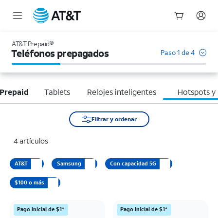
Inicio
del
AT&T Prepaid®
contenido
Teléfonos prepagados
Paso 1 de 4
principal
Prepaid
Tablets
Relojes inteligentes
Hotspots y
Filtrar y ordenar
4 artículos
AT&T
Samsung
Con capacidad 5G
$100 o más
Pago inicial de $1*
Pago inicial de $1*