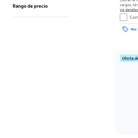
cargos, té
Rango de precio
Ve detalles
Com
Ver 
Oferta d