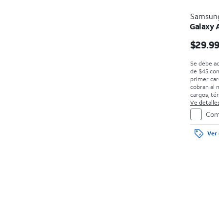
Samsun
Galaxy 
$29.9
Se debe ac
de $45 co
primer car
cobran al 
cargos, té
Ve detalles
Com
Ver 