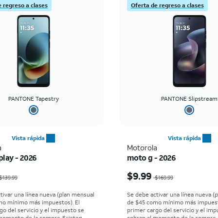
e regreso a clases
Oferta de regreso a clases
PANTONE Tapestry
PANTONE Slipstream
Vista rápida
Vista rápida
a
Motorola
lay - 2026
moto g - 2026
io era $139.99, now $0.00
El precio era $169.99, 
$9.99
$139.99
$169.99
tivar una línea nueva (plan mensual
Se debe activar una línea nueva (
mo mínimo más impuestos). El
de $45 como mínimo más impuest
go del servicio y el impuesto se
primer cargo del servicio y el im
momento de la compra. Existen
cobran al momento de la compra.