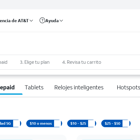
rencia de AT&T
Ayuda
paid
3. Elige tu plan
4. Revisa tu carrito
epaid
Tablets
Relojes inteligentes
Hotspots
dad 5G
$10 o menos
$10 - $25
$25 - $50