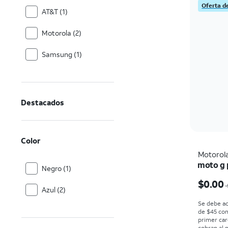
Oferta d
AT&T (1)
Motorola (2)
Samsung (1)
Destacados
Color
Motorol
moto g p
Negro (1)
El prec
$0.00
Azul (2)
Se debe ac
de $45 co
primer car
cobran al 