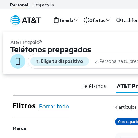
Empresas
Personal
Tienda
Ofertas
La dife
Inicio
del
AT&T Prepaid®
contenido
Teléfonos prepagados
principal
1. Elige tu dispositivo
2. Personaliza tu pre
Teléfonos
AT&T Pr
Filtros
Borrar todo
4 artículos
Con capaci
Marca