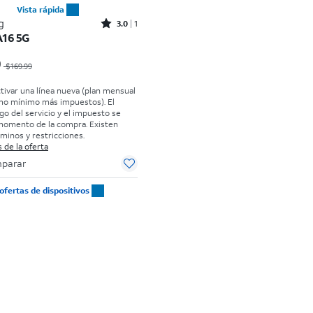
Vista rápida
Rated3out of 5 stars with1reviews
g
3.0
1
A16 5G
El precio era $169.99, now $29.99
9
$169.99
tivar una línea nueva (plan mensual
mo mínimo más impuestos). El
go del servicio y el impuesto se
momento de la compra. Existen
rminos y restricciones.
 de la oferta
parar
ofertas de dispositivos