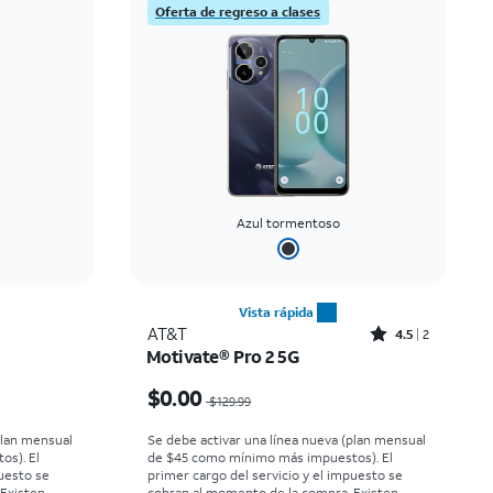
Precio: menor a mayor
Oferta de regreso a clases
Precio: mayor a menor
Más reciente
Clasificación: alta a baja
Azul tormentoso
Vista rápida
Rated4.5out of 5 stars with2reviews
AT&T
4.5
2
Motivate® Pro 2 5G
now $9.99
El precio era $129.99, now $0.00
$0.00
$129.99
plan mensual
Se debe activar una línea nueva (plan mensual
os). El
de $45 como mínimo más impuestos). El
puesto se
primer cargo del servicio y el impuesto se
 Existen
cobran al momento de la compra. Existen