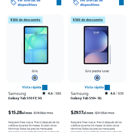
Ver ofertas de
Ver ofertas de
dispositivos
dispositivos
$100 de descuento
$100 de descuento
Gris
Gris piedra lunar
Vista rápida
Vista rápida
Samsung
Rated4.6out of 5 stars with586reviews
Samsung
Rated4.6out of 5 stars with939reviews
4.6
586
4.6
939
Galaxy Tab S10 FE 5G
Galaxy Tab S10+ 5G
El precio era $18.06 per month, now $15.28 per month
El precio era $31.95 per month, now $29.17 per month
$15.28
$29.17
al mes
al mes
$18.06al mes
$31.95al mes
Requiere línea nueva. Precio después de los
Requiere línea nueva. Precio después de los
créditos durante 36 meses. Existen otros
créditos durante 36 meses. Existen otros
términos.
Todos los precios mensuales
términos.
Todos los precios mensuales
requieren un acuerdo de pago en cuotas de
requieren un acuerdo de pago en cuotas de