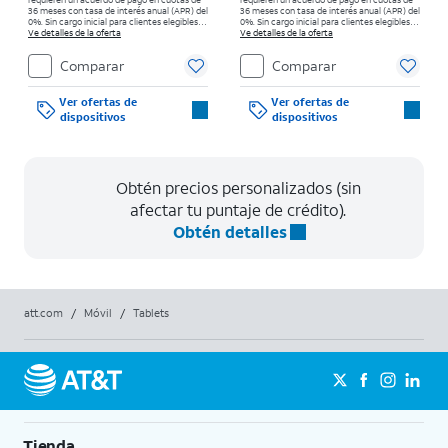
36 meses con tasa de interés anual (APR) del
36 meses con tasa de interés anual (APR) del
0%. Sin cargo inicial para clientes elegibles y
0%. Sin cargo inicial para clientes elegibles y
con buenos antecedentes. El impuesto sobre
Ve detalles de la oferta
con buenos antecedentes. El impuesto sobre
Ve detalles de la oferta
el precio de venta normal se paga al
el precio de venta normal se paga al
momento de la compra. Existen
momento de la compra. Existen
Comparar
Comparar
restricciones.
restricciones.
Ver ofertas de
Ver ofertas de
dispositivos
dispositivos
Obtén precios personalizados (sin
afectar tu puntaje de crédito).
Obtén detalles
att.com
/
Móvil
/
Tablets
Tienda