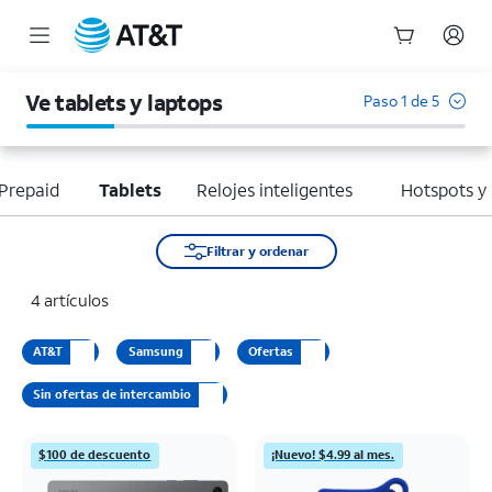
Inicio
del
Ve tablets y laptops
Paso 1 de 5
contenido
principal
Prepaid
Tablets
Relojes inteligentes
Hotspots y
Filtrar y ordenar
4 artículos
AT&T
Samsung
Ofertas
Sin ofertas de intercambio
$100 de descuento
¡Nuevo! $4.99 al mes.