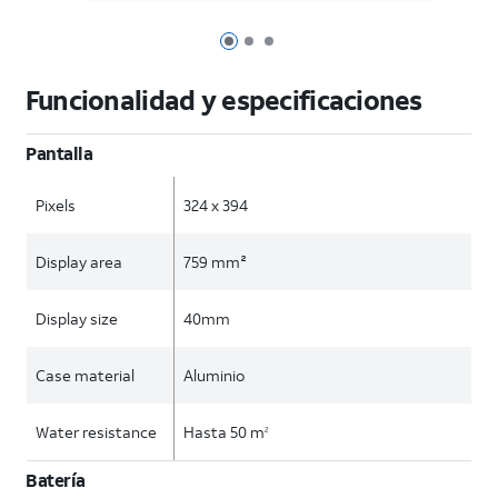
Página 1 de 3
Página 2 de 3
Página 3 de 3
Funcionalidad y especificaciones
Pantalla
Pixels
324 x 394
Display area
759 mm²
Display size
40mm
Case material
Aluminio
Water resistance
Hasta 50 m
2
Batería