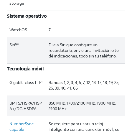
storage
Sistema operativo
WatchOS
7
Siri®
Dile a Siri que configure un
8
recordatorio, envíe una invitación o te
dé indicaciones, todo sin tu teléfono.
Tecnología móvil
Gigabit-class LTE
Bandas 1, 2, 3, 4, 5, 7, 12, 13, 17, 18, 19, 25,
1
26, 39, 40, 41, 66
UMTS/HSPA/HSP
850 MHz, 1700/2100 MHz, 1900 MHz,
A+/DC‑HSDPA
2100 MHz
NumberSync
Se requiere para usar un reloj
capable
inteligente con una conexión móvil; se