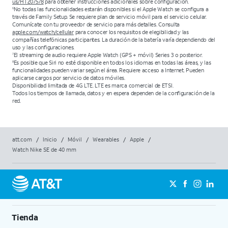
us/HT207578
para obtener instrucciones adicionales sobre configuración.
No todas las funcionalidades estarán disponibles si el Apple Watch se configura a
6
través de Family Setup. Se requiere plan de servicio móvil para el servicio celular.
Comunícate con tu proveedor de servicio para más detalles. Consulta
apple.com/watch/cellular
para conocer los requisitos de elegibilidad y las
compañías telefónicas participantes. La duración de la batería varía dependiendo del
uso y las configuraciones.
El streaming de audio requiere Apple Watch (GPS + móvil) Series 3 o posterior.
7
Es posible que Siri no esté disponible en todos los idiomas en todas las áreas, y las
8
funcionalidades pueden variar según el área. Requiere acceso a Internet. Pueden
aplicarse cargos por servicio de datos móviles.
Disponibilidad limitada de 4G LTE. LTE es marca comercial de ETSI.
Todos los tiempos de llamada, datos y en espera dependen de la configuración de la
red.
att.com
/
Inicio
/
Móvil
/
Wearables
/
Apple
/
Watch Nike SE de 40 mm
Tienda