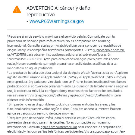
ADVERTENCIA: cáncer y daño
reproductivo
-
www.P65Warnings.ca.gov
Requiere plan de servicio móvil para el servicio celular. Comunícate con tu
1
proveedor de servicio para más detalles. No es compatible con roaming
internacional. Consulta
apple.com/watch/cellular
para conocer los requisitos de
elegibilidad y las compañías telefónicas participantes. Visita
support.apple.com/en-
us/HT207578
para obtener instrucciones adicionales sobre configuración
Normas ISO 22810:2010. Apto para actividades en agua poco profundas como
2
nadar. No se recomienda sumergirlo para hacer actividades acuáticas de alta
velocidad o en aguas profundas
La prueba de batería que dura todo el día de Apple Watch fue realizada por Apple en
3
agosto de 2020 usando el Apple Watch SE (GPS) y el Apple Watch SE (GPS + móvil)
en preproducción, cada uno vinculado con un iPhone; todos los dispositivos fueron
probados con el software de prelanzamiento. La duración de la batería varía según el
uso, la cobertura móvil, la configuración y muchos otros factores; los resultados
reales variarán. Visita
apple.com/batteries
y
apple.com/watch/battery.html
para
obtener más información.
Siri puede no estar disponible en todos los idiomas en todas las áreas, y las
4
funcionalidades pueden variar según el área. Requiere acceso a Internet. Pueden
aplicarse cargos por servicio de datos móviles.
Requiere plan de servicio móvil para el servicio celular. Comunícate con tu
5
proveedor de servicio para más detalles. No es compatible con roaming
internacional. Consulta
apple.com/watch/cellular
para conocer los requisitos de
elegibilidad y las compañías telefónicas participantes. Visita
support.apple.com/en-