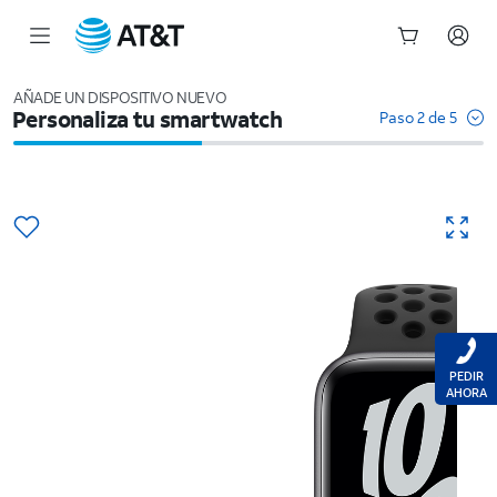
Inicio
del
AÑADE UN DISPOSITIVO NUEVO
Personaliza tu smartwatch
contenido
Paso 2 de 5
principal
PEDIR
AHORA