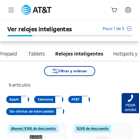
Inicio
del
Ver relojes inteligentes
Paso 1 de 5
contenido
principal
Prepaid
Tablets
Relojes inteligentes
Hotspots y
Filtrar y ordenar
9 artículos
Apple
Samsung
AT&T
PEDIR
AHORA
Sin ofertas de intercambio
¡Nuevo! $100 de descuento
$200 de descuento