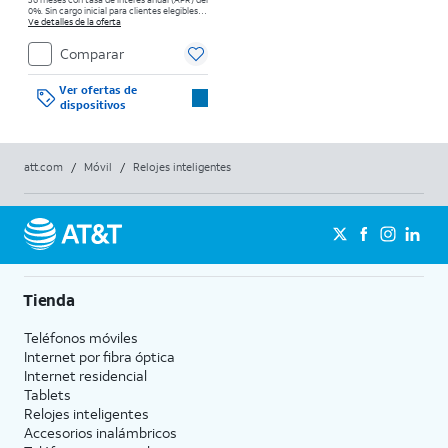
0%. Sin cargo inicial para clientes elegibles y
con buenos antecedentes. El impuesto sobre
Ve detalles de la oferta
el precio de venta normal se paga al
momento de la compra. Existen
Comparar
restricciones.
Ver ofertas de
dispositivos
att.com
/
Móvil
/
Relojes inteligentes
Tienda
Teléfonos móviles
Internet por fibra óptica
Internet residencial
Tablets
Relojes inteligentes
Accesorios inalámbricos