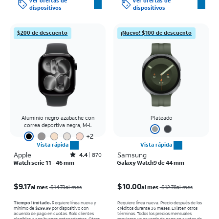
Ver ofertas de
Ver ofertas de
venta normal se paga al momento de la
dispositivos
dispositivos
compra. Existen restricciones.
$200 de descuento
¡Nuevo! $100 de descuento
Aluminio negro azabache con
Plateado
correa deportiva negra, M-L
+2
Vista rápida
Vista rápida
Apple
Rated4.4out of 5 stars with870reviews
Samsung
4.4
870
Watch serie 11 - 46 mm
Galaxy Watch9 de 44 mm
El precio era $14.73 per month, now $9.17 per month
El precio era $12.78 per month, now $10.00 per month
$9.17
$10.00
al mes
al mes
$14.73al mes
$12.78al mes
Tiempo limitado.
Requiere línea nueva y
Requiere línea nueva. Precio después de los
mínimo de $299.99 por dispositivo con
créditos durante 36 meses. Existen otros
acuerdo de pago en cuotas. Solo clientes
términos.
Todos los precios mensuales
elegibles y con buenos antecedentes. Otros
requieren un acuerdo de pago en cuotas de