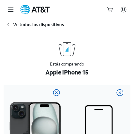
Inicio
Ve todos los dispositivos
del
contenido
principal
Estás comparando
Apple iPhone 15