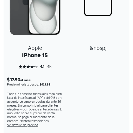
Apple
&nbsp;
iPhone 15
Rated 4.1215 out of 5
4.1
4K
$17.50
al mes
Precio minorista desde: $629.99
Todos los precios mensuales requieren
tasa de interés anual (APR) del 0% con
acuerdo de pago en cuotas durante 36
meses. Sin cargo inicial para clientes
elegibles y con buenos antecedentes. El
impuesto sobre el precio de venta
normal se paga al momento de la
compra. Existen restricciones.
Ve detalle de precios