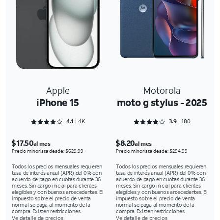
Apple
Motorola
iPhone 15
moto g stylus - 2025
Rated 4.1216 out of 5
Rated 3.9 out of 5
4.1
4K
3.9
180
$17.50
$8.20
al mes
al mes
Precio minorista desde: $629.99
Precio minorista desde: $294.99
Todos los precios mensuales requieren
Todos los precios mensuales requieren
tasa de interés anual (APR) del 0% con
tasa de interés anual (APR) del 0% con
acuerdo de pago en cuotas durante 36
acuerdo de pago en cuotas durante 36
meses. Sin cargo inicial para clientes
meses. Sin cargo inicial para clientes
elegibles y con buenos antecedentes. El
elegibles y con buenos antecedentes. El
impuesto sobre el precio de venta
impuesto sobre el precio de venta
normal se paga al momento de la
normal se paga al momento de la
compra. Existen restricciones.
compra. Existen restricciones.
Ve detalle de precios
Ve detalle de precios