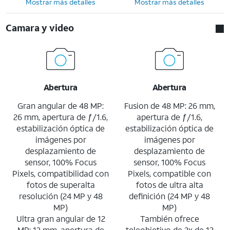
Mostrar más detalles
Mostrar más detalles
Camara y video
Abertura
Abertura
Gran angular de 48 MP:
Fusion de 48 MP: 26 mm,
26 mm, apertura de ƒ/1.6,
apertura de ƒ/1.6,
estabilización óptica de
estabilización óptica de
imágenes por
imágenes por
desplazamiento de
desplazamiento de
sensor, 100% Focus
sensor, 100% Focus
Pixels, compatibilidad con
Pixels, compatible con
fotos de superalta
fotos de ultra alta
resolución (24 MP y 48
definición (24 MP y 48
MP)
MP)
Ultra gran angular de 12
También ofrece
MP: 13 mm, apertura de
teleobjetivo de 2x de 12