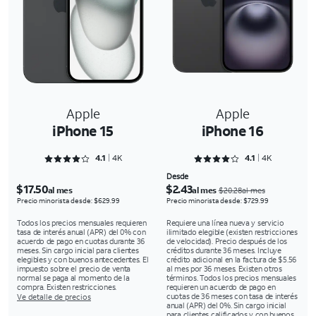
Apple
Apple
iPhone 15
iPhone 16
Rated 4.1216 out of 5
Rated 4.1645 out of 5
4.1
4K
4.1
4K
Desde
$17.50
$2.43
al mes
al mes
$20.28al mes
Precio minorista desde: $629.99
Precio minorista desde: $729.99
Todos los precios mensuales requieren
Requiere una línea nueva y servicio
tasa de interés anual (APR) del 0% con
ilimitado elegible (existen restricciones
acuerdo de pago en cuotas durante 36
de velocidad). Precio después de los
meses. Sin cargo inicial para clientes
créditos durante 36 meses. Incluye
elegibles y con buenos antecedentes. El
crédito adicional en la factura de $5.56
impuesto sobre el precio de venta
al mes por 36 meses. Existen otros
normal se paga al momento de la
términos. Todos los precios mensuales
compra. Existen restricciones.
requieren un acuerdo de pago en
cuotas de 36 meses con tasa de interés
Ve detalle de precios
anual (APR) del 0%. Sin cargo inicial
para clientes calificados y con buenos