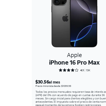
Apple
iPhone 16 Pro Max
Rated 4.1301 out of 5
4.1
13K
$30.56
al mes
Precio minorista desde: $1099.99
Todos los precios mensuales requieren tasa de interés a
(APR) del 0% con acuerdo de pago en cuotas durante 36
meses. Sin cargo inicial para clientes elegibles y con bue
antecedentes. El impuesto sobre el precio de venta norm
paga al momento de la compra. Existen restricciones.