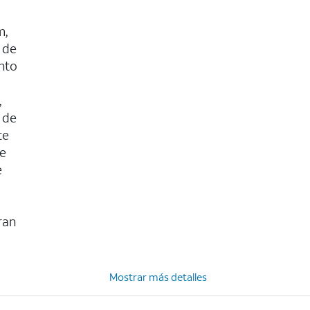
m,
 de
ento
,
 de
te
de
e
ran
Mostrar más detalles