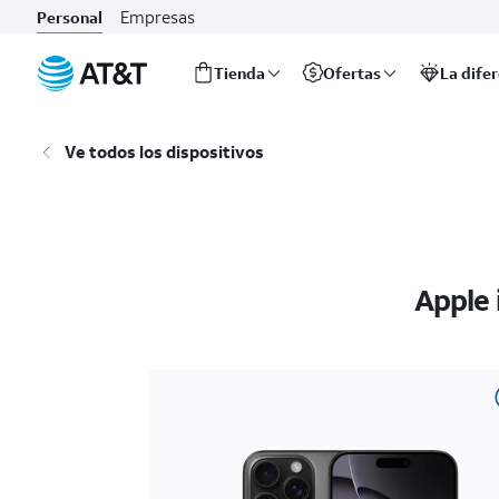
Empresas
Personal
Tienda
Ofertas
La dife
Inicio
del
Ve todos los dispositivos
contenido
principal
Apple 