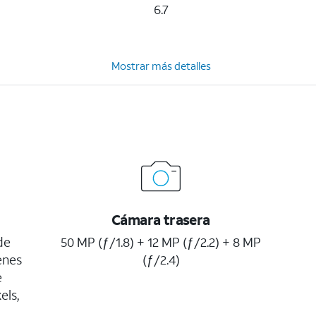
6.7
Mostrar más detalles
Cámara trasera
de
50 MP (ƒ/1.8) + 12 MP (ƒ/2.2) + 8 MP
enes
(ƒ/2.4)
e
els,