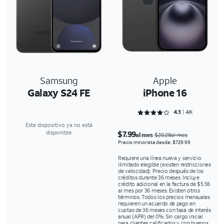
Samsung
Apple
Galaxy S24 FE
iPhone 16
Rated 4.1645 out of 5
4.1
4K
Este dispositivo ya no está
$7.99
disponible.
al mes
$20.28al mes
Precio minorista desde: $729.99
Requiere una línea nueva y servicio
ilimitado elegible (existen restricciones
de velocidad). Precio después de los
créditos durante 36 meses. Incluye
crédito adicional en la factura de $5.56
al mes por 36 meses. Existen otros
términos. Todos los precios mensuales
requieren un acuerdo de pago en
cuotas de 36 meses con tasa de interés
anual (APR) del 0%. Sin cargo inicial
para clientes calificados y con buenos