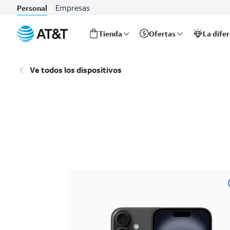
Empresas
Personal
Tienda
Ofertas
La dife
Inicio
del
Ve todos los dispositivos
contenido
principal