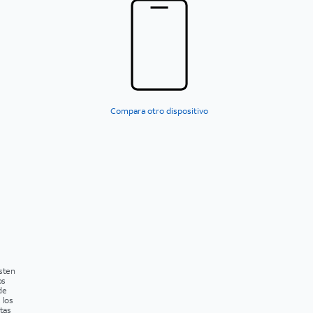
Compara otro dispositivo
isten
os
de
 los
tas