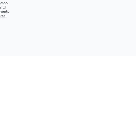
cargo
. El
omento
erta