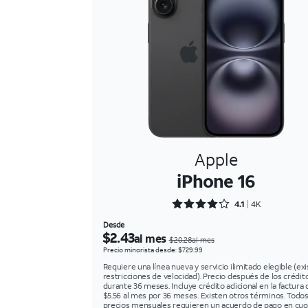
Apple
iPhone 16
Rated 4.1642 out of 5
4.1
4K
Desde
$2.43
al mes
$20.28al mes
Precio minorista desde: $729.99
Requiere una línea nueva y servicio ilimitado elegible (ex
restricciones de velocidad). Precio después de los crédit
durante 36 meses. Incluye crédito adicional en la factura 
$5.56 al mes por 36 meses. Existen otros términos. Todos
precios mensuales requieren un acuerdo de pago en cuo