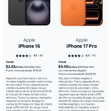
Apple
Apple
iPhone 16
iPhone 17 Pro
Rated 4.1642 out of 5
Rated 4.1498 out of 5
4.1
4K
4.1
11K
Desde
Desde
$2.43
$0.00
al mes
al mes
$20.28al mes
$30.56al mes
Precio minorista desde: $729.99
con intercambio elegible
Precio minorista desde: $1099.99
Requiere una línea nueva y servicio
Req. plan ilimitado elegible e
ilimitado elegible (existen restricciones
intercambio. Precio después de los
de velocidad). Precio después de los
créditos durante 36 meses. Existen
créditos durante 36 meses. Incluye
restricciones de velocidad y otros
crédito adicional en la factura de $5.56
términos. Todos los precios mensuales
al mes por 36 meses. Existen otros
requieren tasa de interés anual (APR)
términos. Todos los precios mensuales
del 0% con acuerdo de pago en cuotas
requieren un acuerdo de pago en
durante 36 meses. Sin cargo inicial para
cuotas de 36 meses con tasa de interés
clientes elegibles y con buenos
anual (APR) del 0%. Sin cargo inicial
antecedentes. El impuesto sobre el
para clientes calificados y con buenos
precio de venta normal se paga al