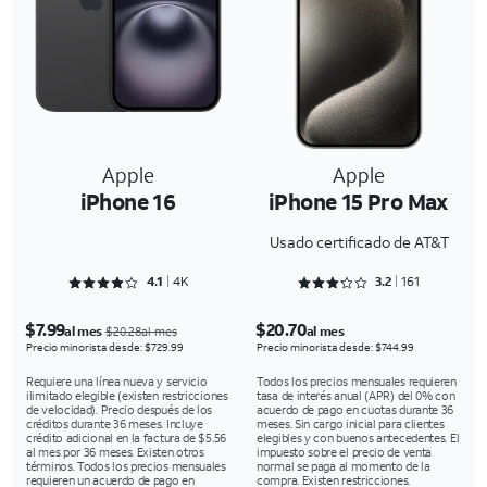
Apple
Apple
iPhone 16
iPhone 15 Pro Max
Usado certificado de AT&T
Rated 4.1645 out of 5
Rated 3.2981 out of 5
4.1
4K
3.2
161
$7.99
$20.70
al mes
al mes
$20.28al mes
Precio minorista desde: $729.99
Precio minorista desde: $744.99
Requiere una línea nueva y servicio
Todos los precios mensuales requieren
ilimitado elegible (existen restricciones
tasa de interés anual (APR) del 0% con
de velocidad). Precio después de los
acuerdo de pago en cuotas durante 36
créditos durante 36 meses. Incluye
meses. Sin cargo inicial para clientes
crédito adicional en la factura de $5.56
elegibles y con buenos antecedentes. El
al mes por 36 meses. Existen otros
impuesto sobre el precio de venta
términos. Todos los precios mensuales
normal se paga al momento de la
requieren un acuerdo de pago en
compra. Existen restricciones.