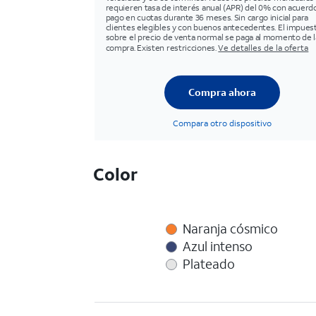
requieren tasa de interés anual (APR) del 0% con acuerd
pago en cuotas durante 36 meses. Sin cargo inicial para
clientes elegibles y con buenos antecedentes. El impues
sobre el precio de venta normal se paga al momento de l
compra. Existen restricciones.
Ve detalles de la oferta
Compra ahora
Compara otro dispositivo
Color
Naranja cósmico
Azul intenso
Plateado