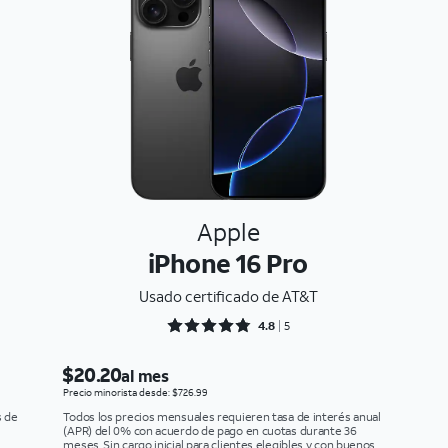
Apple
iPhone 16 Pro
Usado certificado de AT&T
Rated 4.8 out of 5
4.8
5
$20.20
al mes
Precio minorista desde: $726.99
s de
Todos los precios mensuales requieren tasa de interés anual
(APR) del 0% con acuerdo de pago en cuotas durante 36
meses. Sin cargo inicial para clientes elegibles y con buenos