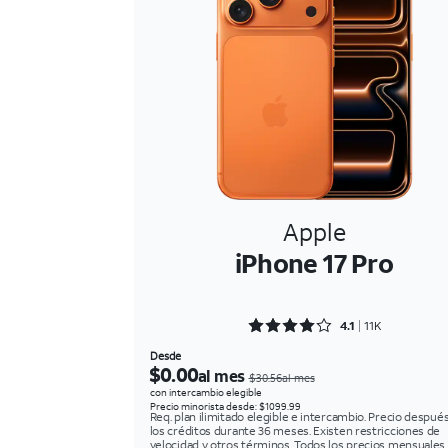
Apple
iPhone 17 Pro
Rated 4.1511 out of 5
4.1
11K
Desde
$0.00
al mes
$30.56al mes
con intercambio elegible
Precio minorista desde: $1099.99
Req. plan ilimitado elegible e intercambio. Precio despué
los créditos durante 36 meses. Existen restricciones de
velocidad y otros términos. Todos los precios mensuales