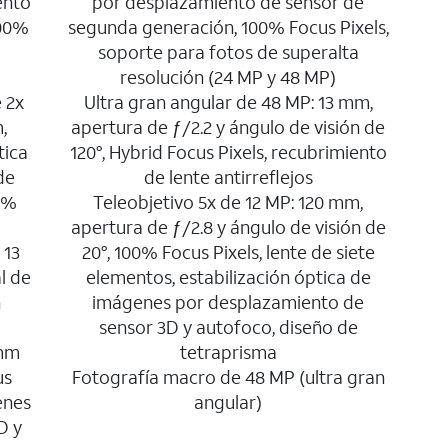
ento
por desplazamiento de sensor de
100%
segunda generación, 100% Focus Pixels,
soporte para fotos de superalta
resolución (24 MP y 48 MP)
 2x
Ultra gran angular de 48 MP: 13 mm,
,
apertura de ƒ/2.2 y ángulo de visión de
tica
120°, Hybrid Focus Pixels, recubrimiento
de
de lente antirreflejos
0%
Teleobjetivo 5x de 12 MP: 120 mm,
apertura de ƒ/2.8 y ángulo de visión de
 13
20°, 100% Focus Pixels, lente de siete
l de
elementos, estabilización óptica de
n
imágenes por desplazamiento de
sensor 3D y autofoco, diseño de
 mm
tetraprisma
us
Fotografía macro de 48 MP (ultra gran
enes
angular)
D y