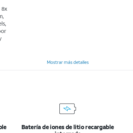
 8x
m,
ls,
por
y
Mostrar más detalles
ble
Batería de iones de litio recargable