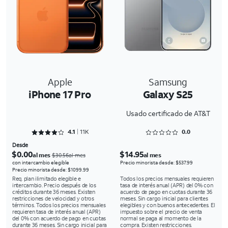
Apple
Samsung
iPhone 17 Pro
Galaxy S25
Usado certificado de AT&T
Rated 4.1529 out of 5
Rated 0 out of 5
4.1
11K
0.0
Desde
$0.00
$14.95
al mes
al mes
$30.56al mes
con intercambio elegible
Precio minorista desde: $537.99
Precio minorista desde: $1099.99
Req. plan ilimitado elegible e
Todos los precios mensuales requieren
intercambio. Precio después de los
tasa de interés anual (APR) del 0% con
créditos durante 36 meses. Existen
acuerdo de pago en cuotas durante 36
restricciones de velocidad y otros
meses. Sin cargo inicial para clientes
términos. Todos los precios mensuales
elegibles y con buenos antecedentes. El
requieren tasa de interés anual (APR)
impuesto sobre el precio de venta
del 0% con acuerdo de pago en cuotas
normal se paga al momento de la
durante 36 meses. Sin cargo inicial para
compra. Existen restricciones.